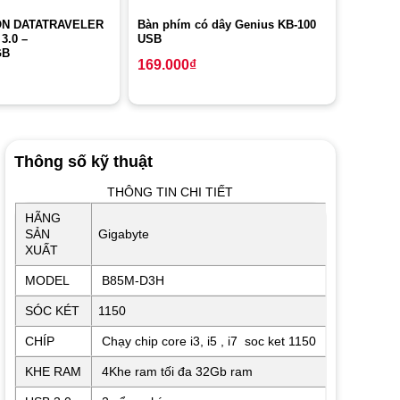
ON DATATRAVELER
Bàn phím có dây Genius KB-100
3.0 –
USB
GB
169.000
₫
Thông số kỹ thuật
THÔNG TIN CHI TIẾT
HÃNG
SẢN
Gigabyte
XUẤT
MODEL
B85M-D3H
SÓC KÉT
1150
CHÍP
Chạy chip core i3, i5 , i7 soc ket 1150
KHE RAM
4Khe ram tối đa 32Gb ram