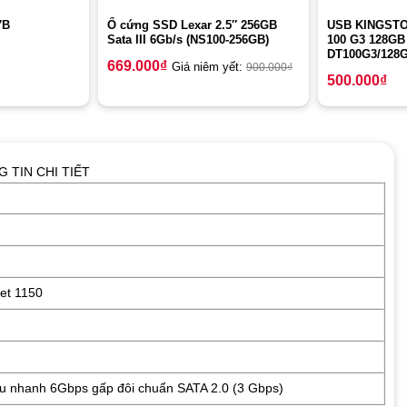
Ổ cứng SSD Lexar 2.5″ 256GB
USB KINGST
7B
Sata III 6Gb/s (NS100-256GB)
100 G3 128GB 
DT100G3/128
669.000
₫
Giá niêm yết:
900.000
₫
500.000
₫
 TIN CHI TIẾT
ket 1150
iêu nhanh 6Gbps gấp đôi chuẩn SATA 2.0 (3 Gbps)