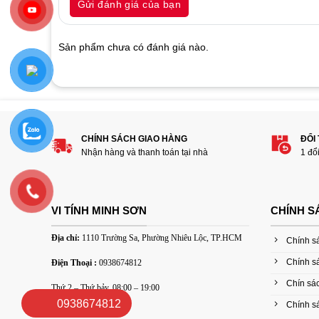
Gửi đánh giá của bạn
of
based
on
customer
Sản phẩm chưa có đánh giá nào.
ratings
Hãy là người đánh giá đầu tiên cho sản
1
2
3
4
5
CHÍNH SÁCH GIAO HÀNG
ĐỔI
Đánh giá của bạn
Nhận hàng và thanh toán tại nhà
1 đổ
VI TÍNH MINH SƠN
CHÍNH S
Địa chỉ:
1110 Trường Sa, Phường Nhiêu Lộc, TP.HCM
Chính s
Chính s
Điện Thoại :
0938674812
Thêm ảnh đánh giá
Chín sác
Thứ 2 – Thứ bảy, 08:00 – 19:00
0938674812
Chính sá