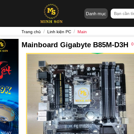
Skip
to
Tìm
Danh mục
content
kiếm:
/
/
Trang chủ
Linh kiện PC
Main
Mainboard Gigabyte B85M-D3H
0