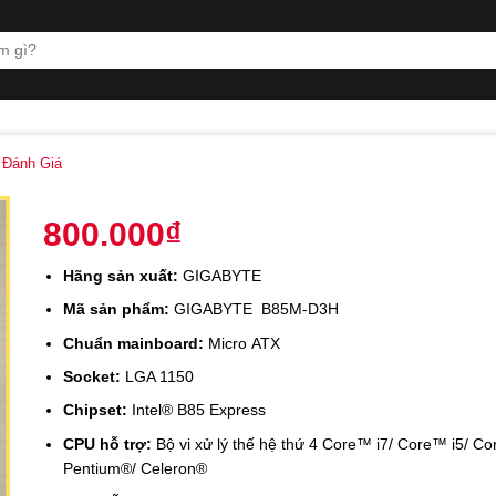
Đánh Giá
800.000
₫
Hãng sản xuất:
GIGABYTE
Mã sản phẩm:
GIGABYTE B85M-D3H
Chuẩn mainboard:
Micro ATX
Socket:
LGA 1150
Chipset:
Intel® B85 Express
CPU hỗ trợ:
Bộ vi xử lý thế hệ thứ 4 Core™ i7/ Core™ i5/ Co
Pentium®/ Celeron®