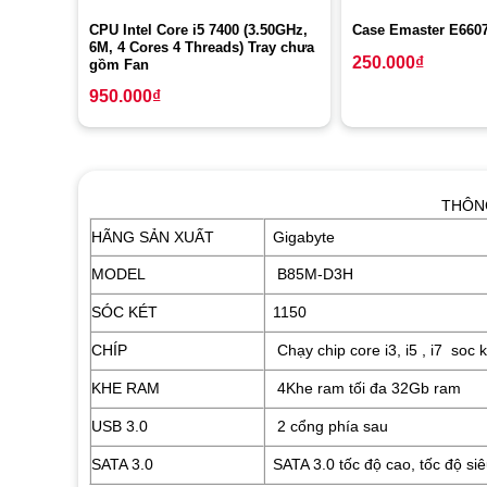
CPU Intel Core i5 7400 (3.50GHz,
Case Emaster E660
6M, 4 Cores 4 Threads) Tray chưa
250.000
₫
gồm Fan
950.000
₫
THÔNG
HÃNG SẢN XUẤT
Gigabyte
MODEL
B85M-D3H
SÓC KÉT
1150
CHÍP
Chạy chip core i3, i5 , i7 soc 
KHE RAM
4Khe ram tối đa 32Gb ram
USB 3.0
2 cổng phía sau
SATA 3.0
SATA 3.0 tốc độ cao, tốc độ s