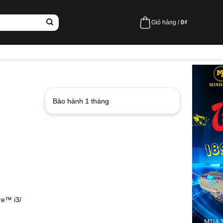
Giỏ hàng /
0
₫
Bảo hành 1 tháng
re™ i3/