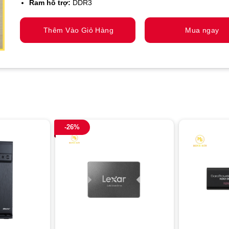
Ram hỗ trợ:
DDR3
Thêm Vào Giỏ Hàng
Mua ngay
-26%