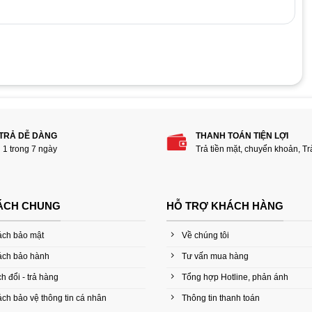
 phẩm “Mainboard Gigabyte B85M-D3H”
 TRẢ DỄ DÀNG
THANH TOÁN TIỆN LỢI
i 1 trong 7 ngày
Trả tiền mặt, chuyển khoản, T
ÁCH CHUNG
HỖ TRỢ KHÁCH HÀNG
ách bảo mật
Về chúng tôi
ách bảo hành
Tư vấn mua hàng
h đổi - trả hàng
Tổng hợp Hotline, phản ánh
ch bảo vệ thông tin cá nhân
Thông tin thanh toán