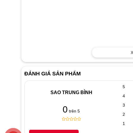
X
ĐÁNH GIÁ SẢN PHẨM
5
SAO TRUNG BÌNH
4
3
0
trên 5
2
1
0
5
0
out