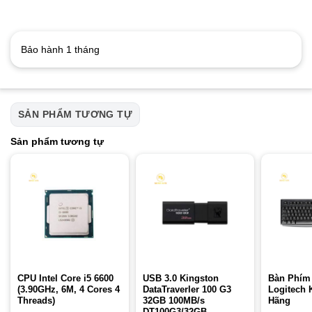
Bảo hành 1 tháng
SẢN PHẨM TƯƠNG TỰ
Sản phẩm tương tự
CPU Intel Core i5 6600
USB 3.0 Kingston
Bàn Phím
(3.90GHz, 6M, 4 Cores 4
DataTraverler 100 G3
Logitech 
Threads)
32GB 100MB/s
Hãng
DT100G3/32GB