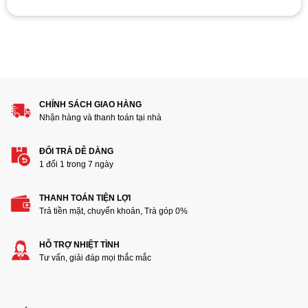
Hãy là người đánh giá đầu tiên cho sản phẩm “CPU Intel
Core i5 7400 (3.50GHz, 6M, 4 Cores 4 Threads) Tray chưa
gồm Fan”
1
2
3
4
5
Đánh giá của bạn
CHÍNH SÁCH GIAO HÀNG
Nhận hàng và thanh toán tại nhà
ĐỔI TRẢ DỄ DÀNG
1 đổi 1 trong 7 ngày
THANH TOÁN TIỆN LỢI
Trả tiền mặt, chuyển khoản, Trà góp 0%
Thêm ảnh đánh giá
HỖ TRỢ NHIỆT TÌNH
Tư vấn, giải đáp mọi thắc mắc
Các định dạng ảnh được chấp nhận: jpg,png.
Name
*