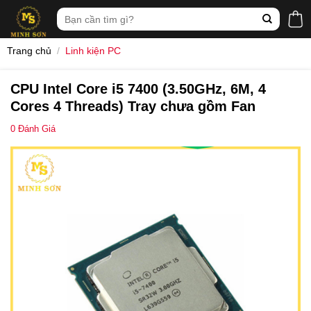
Skip
Tìm
to
kiếm:
content
Trang chủ
/
Linh kiện PC
CPU Intel Core i5 7400 (3.50GHz, 6M, 4
Cores 4 Threads) Tray chưa gồm Fan
0
Đánh Giá