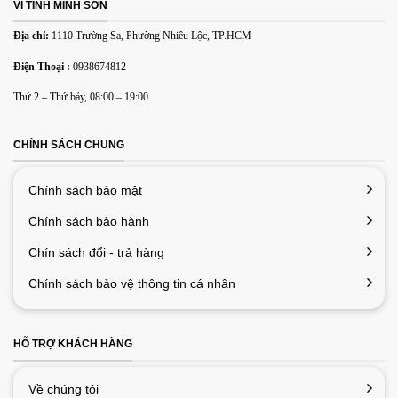
VI TÍNH MINH SƠN
Địa chỉ:
1110 Trường Sa, Phường Nhiêu Lộc, TP.HCM
Email
*
Điện Thoại :
0938674812
Thứ 2 – Thứ bảy, 08:00 – 19:00
Lưu tên của tôi, email, và trang web trong trình duyệt này
cho lần bình luận kế tiếp của tôi.
CHÍNH SÁCH CHUNG
Chính sách bảo mật
Chính sách bảo hành
Chín sách đổi - trả hàng
Chính sách bảo vệ thông tin cá nhân
HỖ TRỢ KHÁCH HÀNG
Về chúng tôi