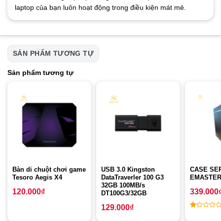
laptop của bạn luôn hoạt động trong điều kiện mát mẻ.
SẢN PHẨM TƯƠNG TỰ
Sản phẩm tương tự
Bàn di chuột chơi game
USB 3.0 Kingston
CASE SE
Tesoro Aegis X4
DataTraverler 100 G3
EMASTER
32GB 100MB/s
120.000
₫
339.000
DT100G3/32GB
129.000
₫
1