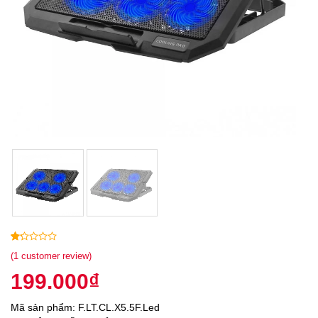
1
5
1
(
1
customer review)
out
199.000
₫
of
based
on
Mã sản phẩm: F.LT.CL.X5.5F.Led
customer