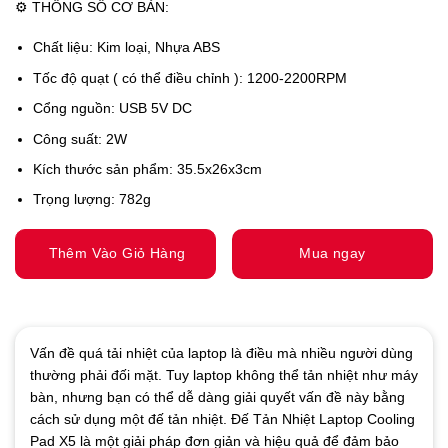
rating
⚙ THÔNG SỐ CƠ BẢN:
Chất liệu: Kim loại, Nhựa ABS
Tốc độ quạt ( có thể điều chỉnh ): 1200-2200RPM
Cổng nguồn: USB 5V DC
Công suất: 2W
Kích thước sản phẩm: 35.5x26x3cm
Trọng lượng: 782g
Thêm Vào Giỏ Hàng
Mua ngay
Vấn đề quá tải nhiệt của laptop là điều mà nhiều người dùng
thường phải đối mặt. Tuy laptop không thể tản nhiệt như máy
bàn, nhưng bạn có thể dễ dàng giải quyết vấn đề này bằng
cách sử dụng một đế tản nhiệt. Đế Tản Nhiệt Laptop Cooling
Pad X5 là một giải pháp đơn giản và hiệu quả để đảm bảo