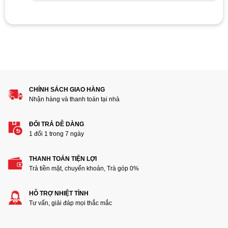
Add a review
1
2
3
4
5
Đánh giá của bạn
CHÍNH SÁCH GIAO HÀNG
Nhận hàng và thanh toán tại nhà
ĐỔI TRẢ DỄ DÀNG
1 đổi 1 trong 7 ngày
Thêm ảnh đánh giá
THANH TOÁN TIỆN LỢI
Trả tiền mặt, chuyển khoản, Trà góp 0%
Các định dạng ảnh được chấp nhận: jpg,png.
HỖ TRỢ NHIỆT TÌNH
Tư vấn, giải đáp mọi thắc mắc
Name
*