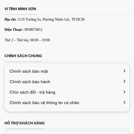
Email
*
VI TÍNH MINH SƠN
Địa chỉ:
1110 Trường Sa, Phường Nhiêu Lộc, TP.HCM
Lưu tên của tôi, email, và trang web trong trình duyệt này
Điện Thoại :
0938674812
cho lần bình luận kế tiếp của tôi.
Thứ 2 – Thứ bảy, 08:00 – 19:00
CHÍNH SÁCH CHUNG
Chính sách bảo mật
Chính sách bảo hành
Chín sách đổi - trả hàng
Chính sách bảo vệ thông tin cá nhân
HỖ TRỢ KHÁCH HÀNG