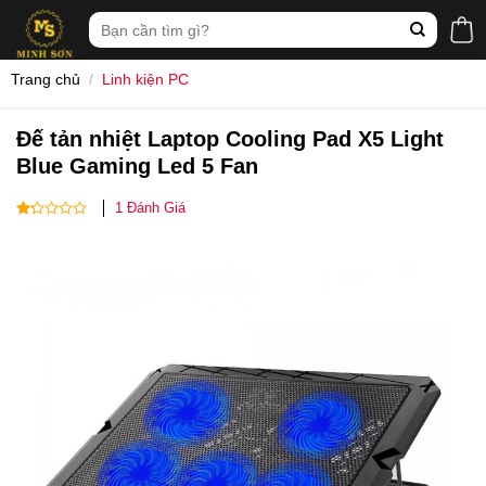
Skip
Tìm
to
kiếm:
content
Trang chủ
/
Linh kiện PC
Đế tản nhiệt Laptop Cooling Pad X5 Light
Blue Gaming Led 5 Fan
1
Đánh Giá
1
out
of
5