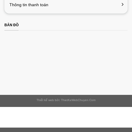
Thông tin thanh toán
BẢN ĐỒ
Thiết kế web bởi: ThietKeWebChuyen.Com