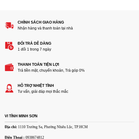
CHÍNH SÁCH GIAO HÀNG
Nhận hàng và thanh toán tại nhà
ĐỔI TRẢ DỄ DÀNG
1 đổi 1 trong 7 ngày
THANH TOÁN TIỆN LỢI
Trả tiền mặt, chuyển khoản, Trà góp 0%
HỖ TRỢ NHIỆT TÌNH
Tư vấn, giải đáp mọi thắc mắc
VI TÍNH MINH SƠN
Địa chỉ:
1110 Trường Sa, Phường Nhiêu Lộc, TP.HCM
Điện Thoại :
0938674812