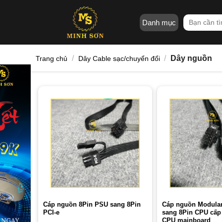
Skip
to
Tìm
Danh mục
content
kiếm:
/
/
Dây nguồn
Trang chủ
Dây Cable sạc/chuyển đổi
Cáp nguồn 8Pin PSU sang 8Pin
Cáp nguồn Modula
PCI-e
sang 8Pin CPU cấp
CPU mainboard