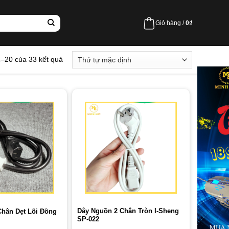
Giỏ hàng /
0
₫
1–20 của 33 kết quả
Dây Nguồn 2 Chân Tròn I-Sheng
Chân Dẹt Lõi Đồng
SP-022