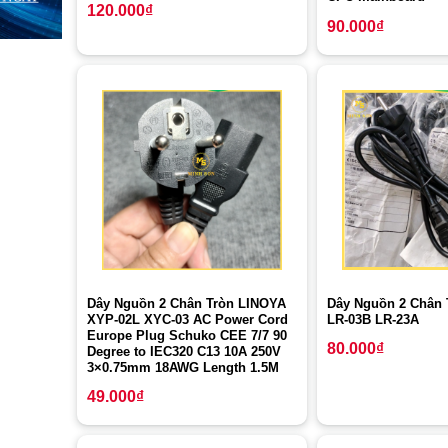
120.000
₫
90.000
₫
Dây Nguồn 2 Chân Tròn LINOYA
Dây Nguồn 2 Chân
XYP-02L XYC-03 AC Power Cord
LR-03B LR-23A
Europe Plug Schuko CEE 7/7 90
80.000
₫
Degree to IEC320 C13 10A 250V
3×0.75mm 18AWG Length 1.5M
49.000
₫