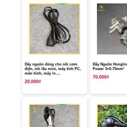
Dây nguồn dùng cho nồi cơm
Dây Nguồn Honglin
điện, nồi lẩu mini, máy tính PC,
Power 3×0.75mm²
màn hình, máy in….
70.000
₫
20.000
₫