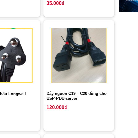
35.000
₫
Dây nguồn C19 – C20 dùng cho
chấu Longwell
USP-PDU-server
120.000
₫