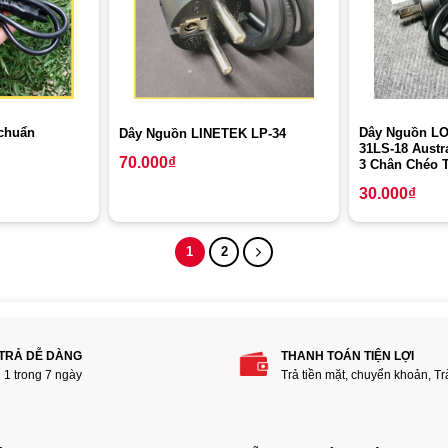
chuẩn
Dây Nguồn L
Dây Nguồn LINETEK LP-34
31LS-18 Austr
70.000
₫
3 Chân Chéo 
30.000
₫
1
2
 TRẢ DỄ DÀNG
THANH TOÁN TIỆN LỢI
i 1 trong 7 ngày
Trả tiền mặt, chuyển khoản, T