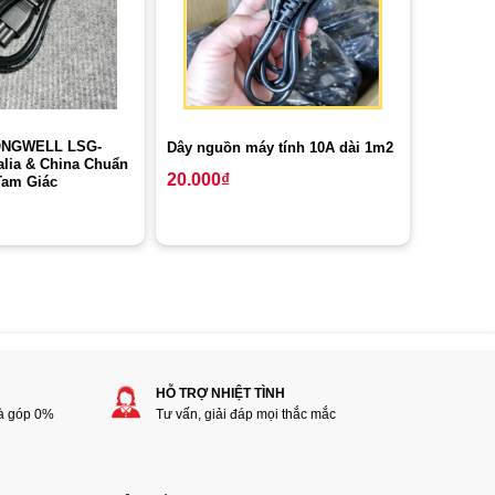
ONGWELL LSG-
Dây nguồn máy tính 10A dài 1m2
alia & China Chuẩn
20.000
₫
Tam Giác
HỖ TRỢ NHIỆT TÌNH
rà góp 0%
Tư vấn, giải đáp mọi thắc mắc