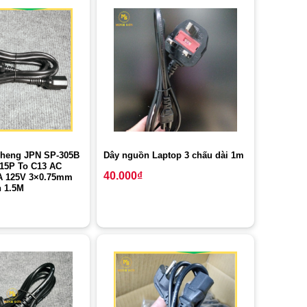
Sheng JPN SP-305B
Dây nguồn Laptop 3 chấu dài 1m
-15P To C13 AC
40.000
₫
A 125V 3×0.75mm
 1.5M