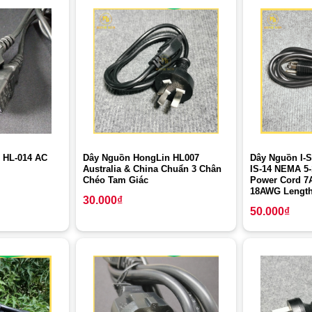
 HL-014 AC
Dây Nguồn HongLin HL007
Dây Nguồn I-
Australia & China Chuẩn 3 Chân
IS-14 NEMA 5
Chéo Tam Giác
Power Cord 7
18AWG Length
30.000
₫
50.000
₫