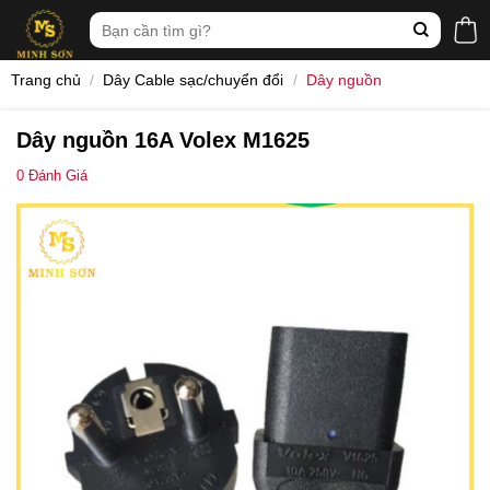
Skip
Tìm
to
kiếm:
content
Trang chủ
/
Dây Cable sạc/chuyển đổi
/
Dây nguồn
Dây nguồn 16A Volex M1625
0
Đánh Giá