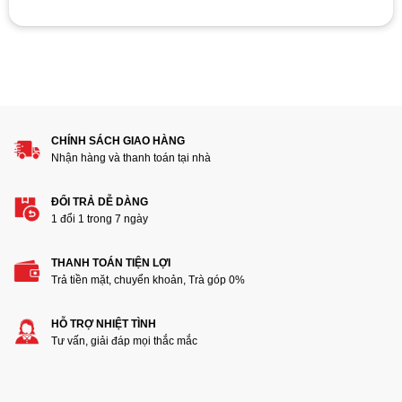
Hãy là người đánh giá đầu tiên cho sản phẩm “Dây nguồn
16A Volex M1625”
1
2
3
4
5
Đánh giá của bạn
CHÍNH SÁCH GIAO HÀNG
Nhận hàng và thanh toán tại nhà
ĐỔI TRẢ DỄ DÀNG
1 đổi 1 trong 7 ngày
THANH TOÁN TIỆN LỢI
Thêm ảnh đánh giá
Trả tiền mặt, chuyển khoản, Trà góp 0%
HỖ TRỢ NHIỆT TÌNH
Các định dạng ảnh được chấp nhận: jpg,png.
Tư vấn, giải đáp mọi thắc mắc
Name
*