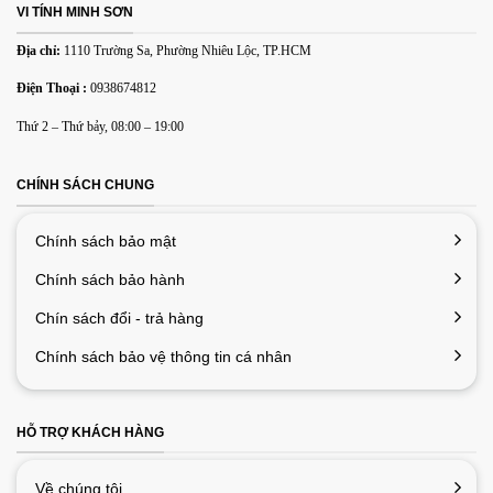
VI TÍNH MINH SƠN
Email
*
Địa chỉ:
1110 Trường Sa, Phường Nhiêu Lộc, TP.HCM
Điện Thoại :
0938674812
Lưu tên của tôi, email, và trang web trong trình duyệt này
Thứ 2 – Thứ bảy, 08:00 – 19:00
cho lần bình luận kế tiếp của tôi.
CHÍNH SÁCH CHUNG
Chính sách bảo mật
Chính sách bảo hành
Chín sách đổi - trả hàng
Chính sách bảo vệ thông tin cá nhân
HỖ TRỢ KHÁCH HÀNG
Về chúng tôi