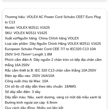
Thương hiệu: VOLEX AC Power Cord Schuko CEE7 Euro Plug
to C13
Model: VOLEX M2511 V1625
SKU: VOLEX M2511 V1625
Xuất xứ/Nguồn hãng: China Chĩnh hãng VOLEX
Loại sản phẩm: Dây Nguồn Chính Hãng VOLEX M2511 V1625
European Schuko Power Cord CEE 7/7 to IEC320 C13 10A
250V 3×0.75mm² Length 1.8M
Phích cắm điện A: Dây nguồn 2 chân tròn có tiếp địa chân cắm
thẳng 16A 250V
Rắc cắm thiết bị B: IEC 320 C13 chân cắm thẳng 10A 250V
Điện áp đầu vào: 250V 16A/10A
Công xuất chịu tải Max: 10A
Chỉ số đo cỡ dây dẫn theo tiêu chuẩn: 18AWG
Số dây dẫn điện: 3 dây
Dây dẫn màu: Nâu, xanh dương, vàng có một dải mầu xanh lá
Đường kính ngoài sợi cáp: 6.8mm
Quy cách dây đồng: Nhiều sợi liên kết