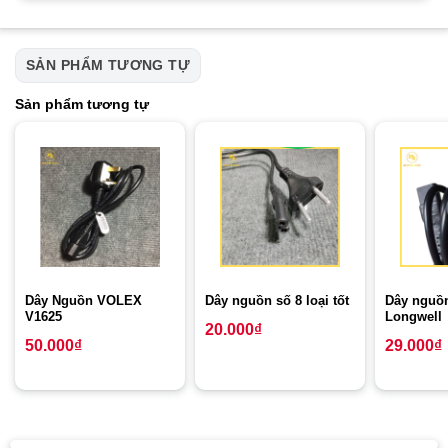
SẢN PHẨM TƯƠNG TỰ
Sản phẩm tương tự
Dây Nguồn VOLEX
Dây nguồn số 8 loại tốt
Dây nguồn
V1625
Longwell
20.000
₫
50.000
₫
29.000
₫