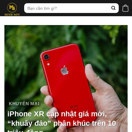
Skip
Tìm
to
kiếm:
content
KHUYẾN MẠI
iPhone XR cập nhật giá mới,
“khuấy đảo” phân khúc trên 10