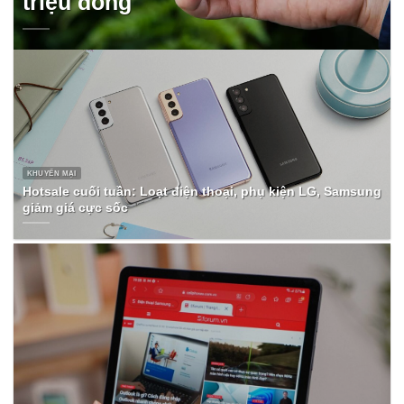
triệu đồng
KHUYẾN MẠI
Hotsale cuối tuần: Loạt điện thoại, phụ kiện LG, Samsung
giảm giá cực sốc