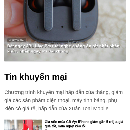
KHUYẾN MẠI
Đặt ngay JBL Live Pro+ tai nghe chống ồn tốt nhất phân
khúc, nhận ngay ưu đãi khủng
Tin khuyến mại
Chương trình khuyến mại hấp dẫn của tháng, giảm
giá các sản phẩm điện thoại, máy tính bảng, phụ
kiện có giá rẻ, hấp dẫn của Xuân Toại Mobile.
Giá sốc mùa Cô Vy: iPhone giảm gần 5 triệu, giá
quá tốt, mua ngay kẻo lỡ!!