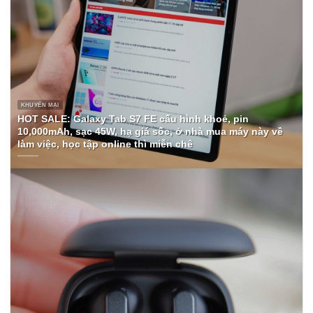
KHUYẾN MẠI
HOT SALE: Galaxy Tab S7 FE cấu hình khoẻ, pin
10,000mAh, sạc 45W, hạ giá sốc, ở nhà mua máy này về
làm việc, học tập online thì miễn chê