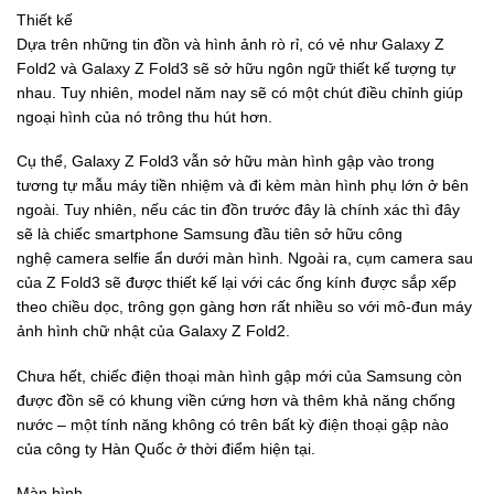
Thiết kế
Dựa trên những tin đồn và hình ảnh rò rỉ, có vẻ như Galaxy Z
Fold2 và Galaxy Z Fold3 sẽ sở hữu ngôn ngữ thiết kế tượng tự
nhau. Tuy nhiên, model năm nay sẽ có một chút điều chỉnh giúp
ngoại hình của nó trông thu hút hơn.
Cụ thể, Galaxy Z Fold3 vẫn sở hữu màn hình gập vào trong
tương tự mẫu máy tiền nhiệm và đi kèm màn hình phụ lớn ở bên
ngoài. Tuy nhiên, nếu các tin đồn trước đây là chính xác thì đây
sẽ là chiếc smartphone Samsung đầu tiên sở hữu công
nghệ camera selfie ẩn dưới màn hình. Ngoài ra, cụm camera sau
của Z Fold3 sẽ được thiết kế lại với các ống kính được sắp xếp
theo chiều dọc, trông gọn gàng hơn rất nhiều so với mô-đun máy
ảnh hình chữ nhật của Galaxy Z Fold2.
Chưa hết, chiếc điện thoại màn hình gập mới của Samsung còn
được đồn sẽ có khung viền cứng hơn và thêm khả năng chống
nước – một tính năng không có trên bất kỳ điện thoại gập nào
của công ty Hàn Quốc ở thời điểm hiện tại.
Màn hình