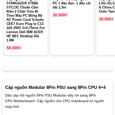
STARGAZER STB06
PC 1 đầu đực- 1 đầu cái
LSG-31LS-
STC13C Chuẩn Cắm
dài 1,5m
& China C
Điện 2 Chân Tròn Đi
Chéo Tam
30.000
₫
Theo Máy PC Đồng Bộ
30.000
₫
AC Power Cord Schuko
CEE7 Euro Plug to C13
10A 250V 3×0.75mm For
Lenovo Dell IBM ACER
HP NEC Desktop Dài
1.8M
50.000
₫
Cáp nguồn Modular 8Pin PSU sang 8Pin CPU 4+4
Dây cáp nối nguồn 8Pin PSU Modular dây rời sang 8Pin
CPU Motherboard. Cấp nguồn cho CPU mainboard từ nguồn
máy tính.