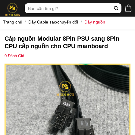
Skip
Tìm
to
kiếm:
content
Trang chủ
/
Dây Cable sạc/chuyển đổi
/
Dây nguồn
Cáp nguồn Modular 8Pin PSU sang 8Pin
CPU cấp nguồn cho CPU mainboard
0
Đánh Giá