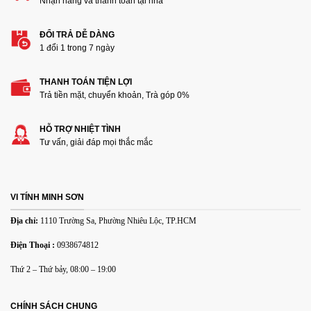
Nhận hàng và thanh toán tại nhà
ĐỔI TRẢ DỄ DÀNG
1 đổi 1 trong 7 ngày
THANH TOÁN TIỆN LỢI
Trả tiền mặt, chuyển khoản, Trà góp 0%
Thêm ảnh đánh giá
HỖ TRỢ NHIỆT TÌNH
Tư vấn, giải đáp mọi thắc mắc
Các định dạng ảnh được chấp nhận: jpg,png.
Name
*
VI TÍNH MINH SƠN
Địa chỉ:
1110 Trường Sa, Phường Nhiêu Lộc, TP.HCM
Email
*
Điện Thoại :
0938674812
Thứ 2 – Thứ bảy, 08:00 – 19:00
Lưu tên của tôi, email, và trang web trong trình duyệt này
cho lần bình luận kế tiếp của tôi.
CHÍNH SÁCH CHUNG