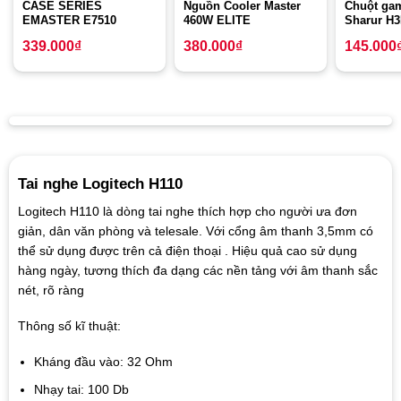
CASE SERIES
Nguồn Cooler Master
Chuột ga
EMASTER E7510
460W ELITE
Sharur H
339.000
₫
380.000
₫
145.000
Tai nghe Logitech H110
Logitech H110 là dòng tai nghe thích hợp cho người ưa đơn
giản, dân văn phòng và telesale. Với cổng âm thanh 3,5mm có
thể sử dụng được trên cả điện thoại . Hiệu quả cao sử dụng
hàng ngày, tương thích đa dạng các nền tảng với âm thanh sắc
nét, rõ ràng
Thông số kĩ thuật:
Kháng đầu vào: 32 Ohm
Nhạy tai: 100 Db