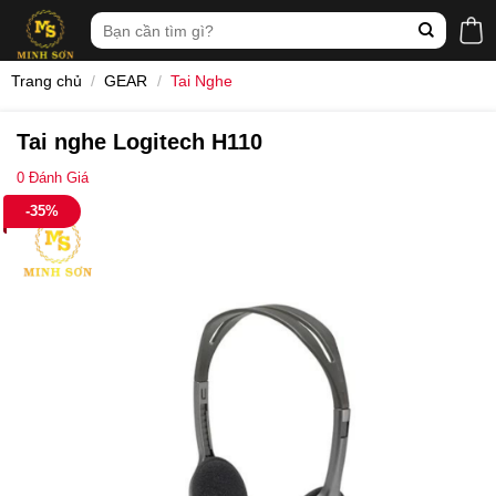
Skip
Tìm
to
kiếm:
content
Trang chủ
/
GEAR
/
Tai Nghe
Tai nghe Logitech H110
0
Đánh Giá
-35%