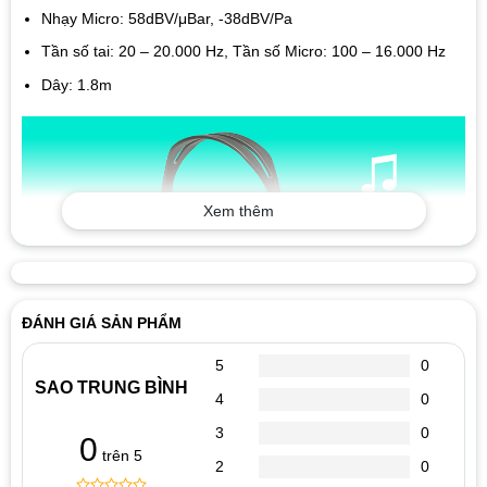
Nhạy Micro: 58dBV/μBar, -38dBV/Pa
Tần số tai: 20 – 20.000 Hz, Tần số Micro: 100 – 16.000 Hz
Dây: 1.8m
Xem thêm
ĐÁNH GIÁ SẢN PHẨM
5
0
SAO TRUNG BÌNH
Công nghệ âm thanh nổi bật và micro chân thật, thích hợp cho
4
0
Sale và Họp trực tuyến. Micro thiết kế với cán xoay 360 tiện lợi
3
0
0
gạt lên gạt xuống khi nói chuyện, ngoài ra còn bọc cách âm giúp
trên 5
2
0
cho
tai nghe
giảm tạp âm bên ngoài để lọc rõ âm thanh tạo cảm