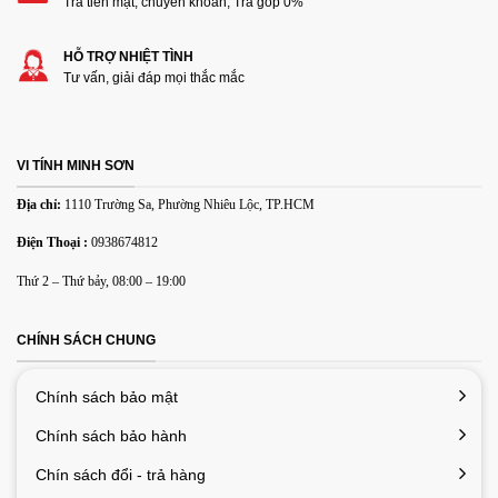
Trả tiền mặt, chuyển khoản, Trà góp 0%
HỖ TRỢ NHIỆT TÌNH
Các định dạng ảnh được chấp nhận: jpg,png.
Tư vấn, giải đáp mọi thắc mắc
Name
*
VI TÍNH MINH SƠN
Email
*
Địa chỉ:
1110 Trường Sa, Phường Nhiêu Lộc, TP.HCM
Điện Thoại :
0938674812
Lưu tên của tôi, email, và trang web trong trình duyệt này
Thứ 2 – Thứ bảy, 08:00 – 19:00
cho lần bình luận kế tiếp của tôi.
Thiết kế kết nối 2 đầu giắc cắm 3.5 riêng biệt cho cổng mic và
CHÍNH SÁCH CHUNG
cổng đầu ra âm thanh.
Tai nghe
thích hợp với hệ điều hành
Window và máy tính cây để bàn. Tai nghe đáp ứng mọi nhu cầu
Chính sách bảo mật
voice chat.
Chính sách bảo hành
Chín sách đổi - trả hàng