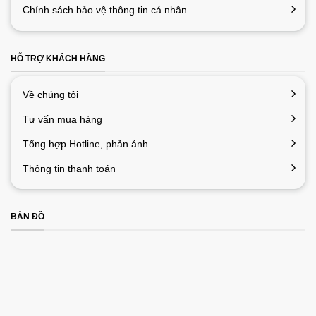
Chính sách bảo vệ thông tin cá nhân
HỖ TRỢ KHÁCH HÀNG
Về chúng tôi
Tư vấn mua hàng
Tổng hợp Hotline, phản ánh
Thông tin thanh toán
Thông số nhà sản xuất
Tai nghe
:
Mã phụ tùng: PN: 981-000459
BẢN ĐỒ
Bảo hành: 2 năm đối với phần cứng
Nhà sản xuất: Logitech
Màu sắc: Đen xám
Chất liệu: Kim loại – Nhựa – Mút nhân tạo