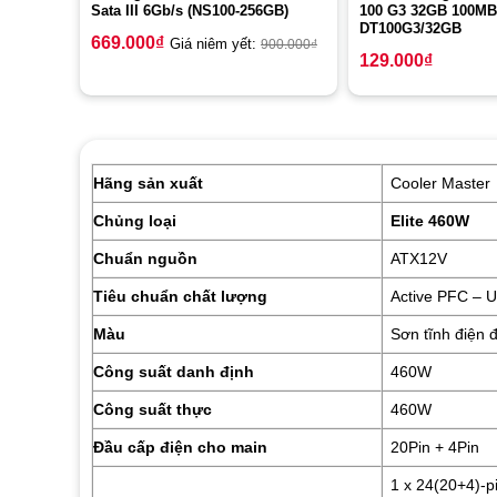
Sata III 6Gb/s (NS100-256GB)
100 G3 32GB 100MB
DT100G3/32GB
669.000
₫
Giá niêm yết:
900.000
₫
129.000
₫
Hãng sản xuất
Cooler Master
Chủng loại
Elite 460W
Chuẩn nguồn
ATX12V
Tiêu chuẩn chất lượng
Active PFC – U
Màu
Sơn tĩnh điện 
Công suất danh định
460W
Công suất thực
460W
Đầu cấp điện cho main
20Pin + 4Pin
1 x 24(20+4)-pi