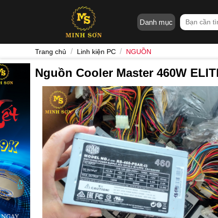
Skip
to
Tìm
Danh mục
content
kiếm:
/
/
Trang chủ
Linh kiện PC
NGUỒN
Nguồn Cooler Master 460W ELIT