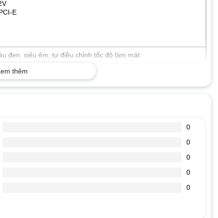
2V
 PCI-E
đen, siêu êm, tự điều chỉnh tốc độ làm mát
em thêm
0
0
0
0
0