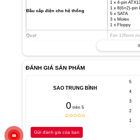
1 x 4-pin ATX1
1 x 8(6+2)-pin
Đầu cấp điện cho hệ thống
5 x SATA
3 x Molex
1 x Floppy
Quạt
Fan 120mm màu 
X
Đường vào điện
(100~240V)
ĐÁNH GIÁ SẢN PHẨM
5
SAO TRUNG BÌNH
4
3
0
trên 5
2
1
0
5
0
out
Gửi đánh giá của bạn
of
based