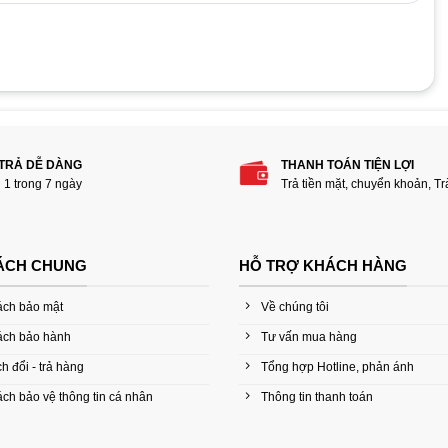
phẩm “Nguồn Cooler Master 460W ELITE”
 TRẢ DỄ DÀNG
THANH TOÁN TIỆN LỢI
i 1 trong 7 ngày
Trả tiền mặt, chuyển khoản, T
ÁCH CHUNG
HỖ TRỢ KHÁCH HÀNG
ách bảo mật
Về chúng tôi
ách bảo hành
Tư vấn mua hàng
h đổi - trả hàng
Tổng hợp Hotline, phản ánh
ch bảo vệ thông tin cá nhân
Thông tin thanh toán