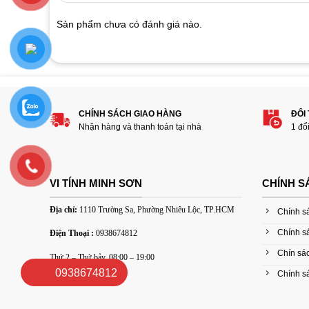
on
customer
Sản phẩm chưa có đánh giá nào.
ratings
Hãy là người đánh giá đầu tiên cho sản 
1
2
3
4
5
CHÍNH SÁCH GIAO HÀNG
ĐỔI
Đánh giá của bạn
Nhận hàng và thanh toán tại nhà
1 đổ
VI TÍNH MINH SƠN
CHÍNH S
Địa chỉ:
1110 Trường Sa, Phường Nhiêu Lộc, TP.HCM
Chính s
Chính s
Điện Thoại :
0938674812
Thêm ảnh đánh giá
Chín sác
Thứ 2 – Thứ bảy, 08:00 – 19:00
0938674812
Chính sá
Các định dạng ảnh được chấp nhận: jpg,png.