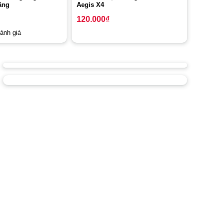
ãng
Aegis X4
120.000
₫
ánh giá