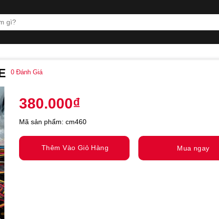
E
0
Đánh Giá
380.000
₫
Mã sản phẩm: cm460
Thêm Vào Giỏ Hàng
Mua ngay