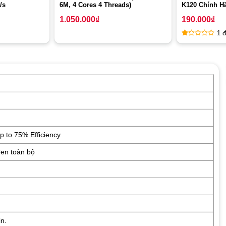
/s
6M, 4 Cores 4 Threads)
K120 Chính H
1.050.000
₫
190.000
₫
1 đ
1
out
of
5
p to 75% Efficiency
đen toàn bộ
n.