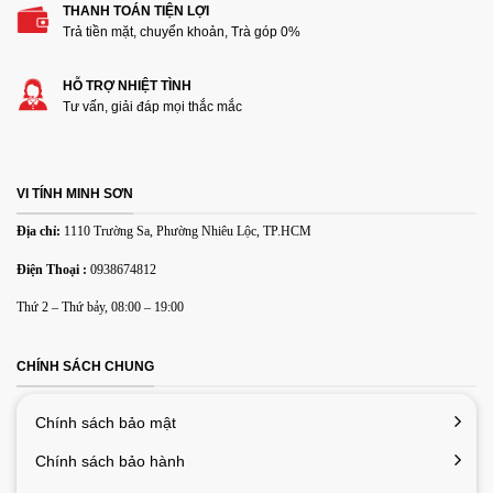
THANH TOÁN TIỆN LỢI
Thêm ảnh đánh giá
Trả tiền mặt, chuyển khoản, Trà góp 0%
HỖ TRỢ NHIỆT TÌNH
Các định dạng ảnh được chấp nhận: jpg,png.
Tư vấn, giải đáp mọi thắc mắc
Name
*
VI TÍNH MINH SƠN
Email
*
Địa chỉ:
1110 Trường Sa, Phường Nhiêu Lộc, TP.HCM
Điện Thoại :
0938674812
Lưu tên của tôi, email, và trang web trong trình duyệt này
Thứ 2 – Thứ bảy, 08:00 – 19:00
cho lần bình luận kế tiếp của tôi.
CHÍNH SÁCH CHUNG
Chính sách bảo mật
Chính sách bảo hành