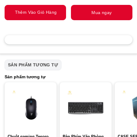
Thêm Vào Giỏ Hàng
Mua ngay
SẢN PHẨM TƯƠNG TỰ
Sản phẩm tương tự
Chuột gaming Tesoro
Bàn Phím Văn Phòng
CASE SE