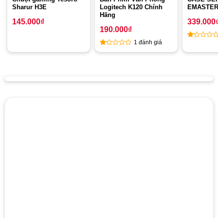
Sharur H3E
Logitech K120 Chính
EMASTER
Hãng
145.000
₫
339.000
190.000
₫
1 đánh giá
1
1
out
out
of
of
5
5