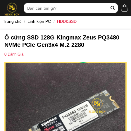
Skip
Tìm
to
kiếm:
content
Trang chủ
/
Linh kiện PC
/
HDD&SSD
Ổ cứng SSD 128G Kingmax Zeus PQ3480
NVMe PCIe Gen3x4 M.2 2280
0
Đánh Giá