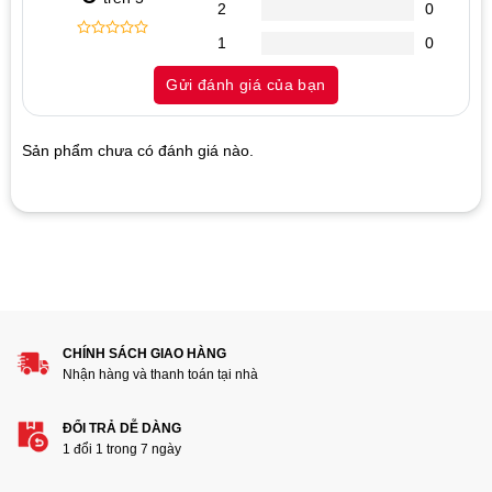
2
0
1
0
0
5
0
out
Gửi đánh giá của bạn
of
based
on
customer
Sản phẩm chưa có đánh giá nào.
ratings
Hãy là người đánh giá đầu tiên cho sản phẩm “Ổ cứng SSD
128G Kingmax Zeus PQ3480 NVMe PCIe Gen3x4 M.2 2280”
1
2
3
4
5
Đánh giá của bạn
CHÍNH SÁCH GIAO HÀNG
Nhận hàng và thanh toán tại nhà
ĐỔI TRẢ DỄ DÀNG
1 đổi 1 trong 7 ngày