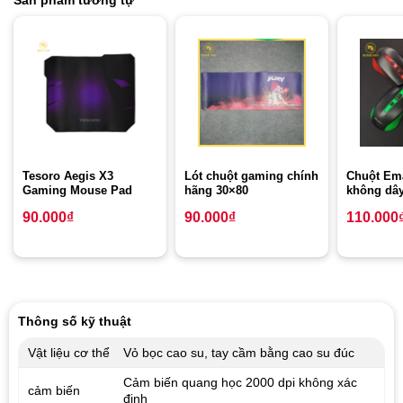
Tesoro Aegis X3
Lót chuột gaming chính
Chuột Em
Gaming Mouse Pad
hãng 30×80
không dâ
90.000
₫
90.000
₫
110.000
Thông số kỹ thuật
Vật liệu cơ thể
Vỏ bọc cao su, tay cầm bằng cao su đúc
Cảm biến quang học 2000 dpi không xác
cảm biến
định