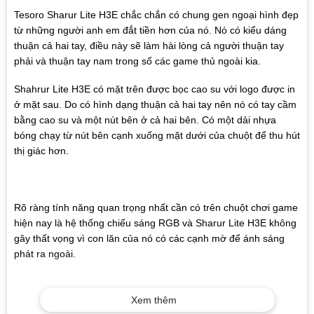
Tesoro Sharur Lite H3E chắc chắn có chung gen ngoại hình đẹp
từ những người anh em đắt tiền hơn của nó. Nó có kiểu dáng
thuận cả hai tay, điều này sẽ làm hài lòng cả người thuận tay
phải và thuận tay nam trong số các game thủ ngoài kia.
Shahrur Lite H3E có mặt trên được bọc cao su với logo được in
ở mặt sau. Do có hình dạng thuận cả hai tay nên nó có tay cầm
bằng cao su và một nút bên ở cả hai bên. Có một dải nhựa
bóng chạy từ nút bên cạnh xuống mặt dưới của chuột để thu hút
thị giác hơn.
Rõ ràng tính năng quan trọng nhất cần có trên chuột chơi game
hiện nay là hệ thống chiếu sáng RGB và Sharur Lite H3E không
gây thất vọng vì con lăn của nó có các cạnh mờ để ánh sáng
phát ra ngoài.
Xem thêm
Lật chuột lên và bạn sẽ thấy hai miếng PTFE có kích thước lớn