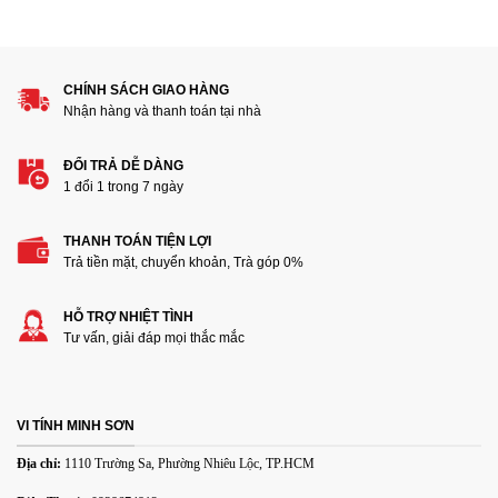
1
2
3
4
5
Đánh giá của bạn
CHÍNH SÁCH GIAO HÀNG
Nhận hàng và thanh toán tại nhà
ĐỔI TRẢ DỄ DÀNG
1 đổi 1 trong 7 ngày
THANH TOÁN TIỆN LỢI
Thêm ảnh đánh giá
Trả tiền mặt, chuyển khoản, Trà góp 0%
HỖ TRỢ NHIỆT TÌNH
Các định dạng ảnh được chấp nhận: jpg,png.
Tư vấn, giải đáp mọi thắc mắc
Name
*
VI TÍNH MINH SƠN
Email
*
Địa chỉ:
1110 Trường Sa, Phường Nhiêu Lộc, TP.HCM