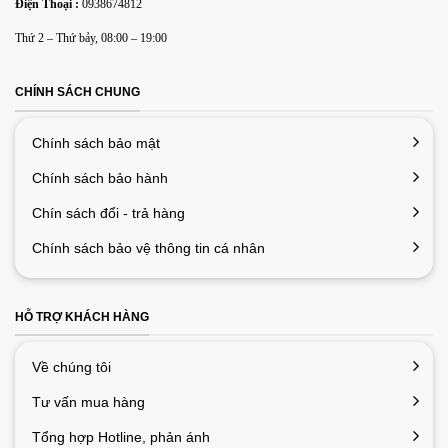
Điện Thoại :
0938674812
Lưu tên của tôi, email, và trang web trong trình duyệt này
Thứ 2 – Thứ bảy, 08:00 – 19:00
cho lần bình luận kế tiếp của tôi.
CHÍNH SÁCH CHUNG
Chính sách bảo mật
Chính sách bảo hành
Chín sách đổi - trả hàng
Chính sách bảo vệ thông tin cá nhân
HỖ TRỢ KHÁCH HÀNG
Về chúng tôi
Tư vấn mua hàng
Tổng hợp Hotline, phản ánh