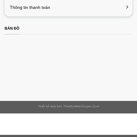
Thông tin thanh toán
BẢN ĐỒ
Thiết kế web bởi: ThietKeWebChuyen.Com