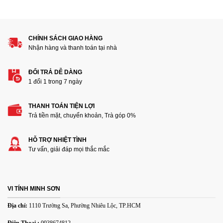
1
2
3
4
5
Đánh giá của bạn
CHÍNH SÁCH GIAO HÀNG
Nhận hàng và thanh toán tại nhà
ĐỔI TRẢ DỄ DÀNG
1 đổi 1 trong 7 ngày
THANH TOÁN TIỆN LỢI
Thêm ảnh đánh giá
Trả tiền mặt, chuyển khoản, Trà góp 0%
HỖ TRỢ NHIỆT TÌNH
Các định dạng ảnh được chấp nhận: jpg,png.
Tư vấn, giải đáp mọi thắc mắc
Name
*
VI TÍNH MINH SƠN
Email
*
Địa chỉ:
1110 Trường Sa, Phường Nhiêu Lộc, TP.HCM
Điện Thoại :
0938674812