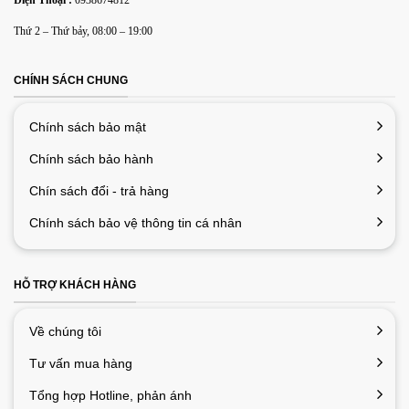
Lưu tên của tôi, email, và trang web trong trình duyệt này
Thứ 2 – Thứ bảy, 08:00 – 19:00
cho lần bình luận kế tiếp của tôi.
CHÍNH SÁCH CHUNG
Chính sách bảo mật
Chính sách bảo hành
Chín sách đổi - trả hàng
Chính sách bảo vệ thông tin cá nhân
HỖ TRỢ KHÁCH HÀNG
Về chúng tôi
Tư vấn mua hàng
Tổng hợp Hotline, phản ánh