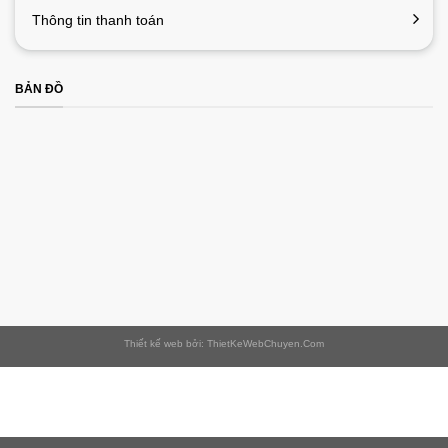
Thông tin thanh toán
BẢN ĐỒ
Thiết kế web bởi: ThietKeWebChuyen.Com