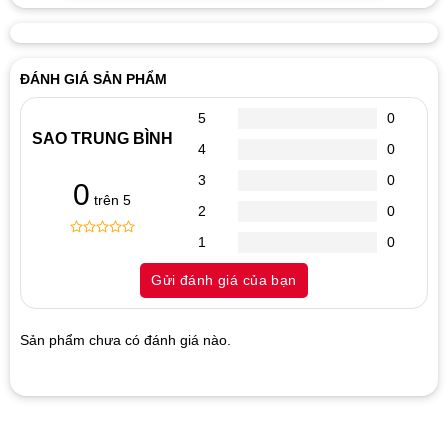
ĐÁNH GIÁ SẢN PHẨM
5
0
SAO TRUNG BÌNH
4
0
3
0
0
trên 5
2
0
1
0
0
5
0
out
Gửi đánh giá của bạn
of
based
on
customer
Sản phẩm chưa có đánh giá nào.
ratings
Hãy là người đánh giá đầu tiên cho sản phẩm “Nguồn
Vicom 520W Fan 12cm”