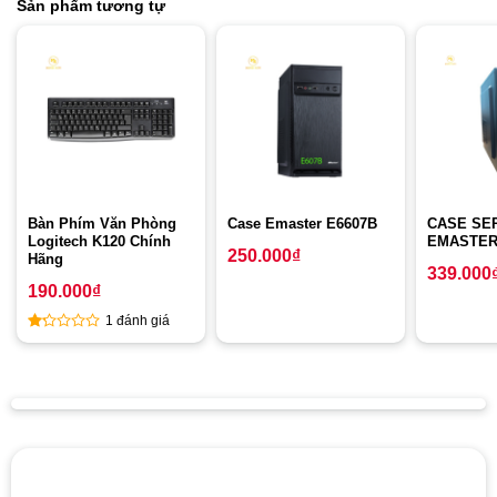
Sản phẩm tương tự
Bàn Phím Văn Phòng
Case Emaster E6607B
CASE SE
Logitech K120 Chính
EMASTER
250.000
₫
Hãng
339.000
190.000
₫
1 đánh giá
1
out
of
5