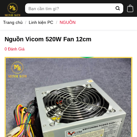
Skip
Tìm
to
kiếm:
content
Trang chủ
/
Linh kiện PC
/
NGUỒN
Nguồn Vicom 520W Fan 12cm
0
Đánh Giá