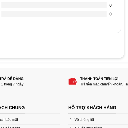
0
0
phẩm “Nguồn Máy Tính Infinity ECO 650W”
 TRẢ DỄ DÀNG
THANH TOÁN TIỆN LỢI
i 1 trong 7 ngày
Trả tiền mặt, chuyển khoản, T
ÁCH CHUNG
HỖ TRỢ KHÁCH HÀNG
ách bảo mật
Về chúng tôi