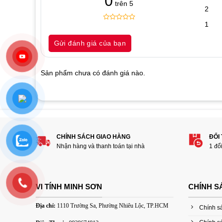
0
trên 5
2
1
0
5
0
out
Gửi đánh giá của bạn
of
based
on
customer
Sản phẩm chưa có đánh giá nào.
ratings
Hãy là người đánh giá đầu tiên cho sản 
1
2
3
4
5
CHÍNH SÁCH GIAO HÀNG
ĐỔI
Đánh giá của bạn
Nhận hàng và thanh toán tại nhà
1 đổ
VI TÍNH MINH SƠN
CHÍNH S
Địa chỉ:
1110 Trường Sa, Phường Nhiêu Lộc, TP.HCM
Chính s