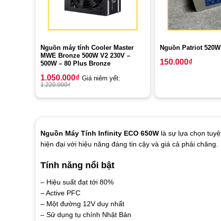
Nguồn máy tính Cooler Master
Nguồn Patriot 520
MWE Bronze 500W V2 230V –
150.000
₫
500W – 80 Plus Bronze
1.050.000
₫
Giá niêm yết:
1.220.000
₫
Nguồn Máy Tính Infinity ECO 650W
là sự lựa chọn tuy
hiện đại với hiệu năng đáng tin cậy và giá cả phải chăng.
Tính năng nổi bật
– Hiệu suất đạt tới 80%
– Active PFC
– Một đường 12V duy nhất
– Sử dụng tụ chính Nhật Bản