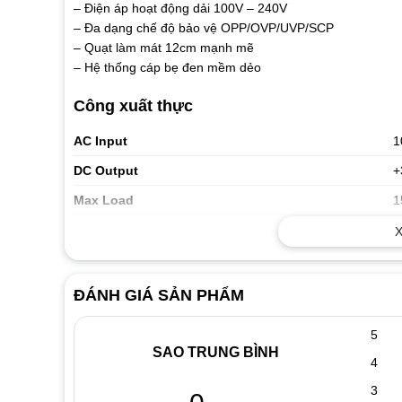
– Điện áp hoạt động dải 100V – 240V
– Đa dạng chế độ bảo vệ OPP/OVP/UVP/SCP
– Quạt làm mát 12cm mạnh mẽ
– Hệ thống cáp bẹ đen mềm dẻo
Công xuất thực
AC Input
1
DC Output
+
Max Load
1
1
X
Maximum Combined Wattage
To
ĐÁNH GIÁ SẢN PHẨM
5
SAO TRUNG BÌNH
4
3