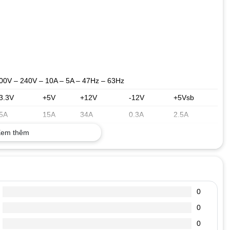
00V – 240V – 10A – 5A – 47Hz – 63Hz
3.3V
+5V
+12V
-12V
+5Vsb
5A
15A
34A
0.3A
2.5A
00W
600W
3.6W
12.5W
em thêm
tal Power:
650W
0
0
0