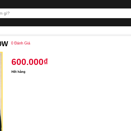
50W
0
Đánh Giá
600.000
₫
Hết hàng