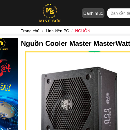
Skip
to
Tìm
Danh mục
content
kiếm:
/
/
Trang chủ
Linh kiện PC
NGUỒN
Nguồn Cooler Master MasterWatt