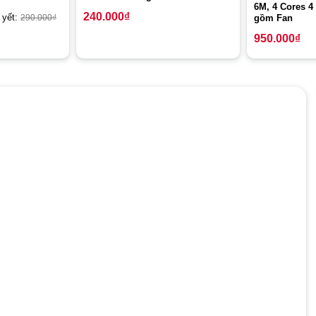
6M, 4 Cores 4
240.000
₫
 yết:
290.000
₫
gồm Fan
950.000
₫