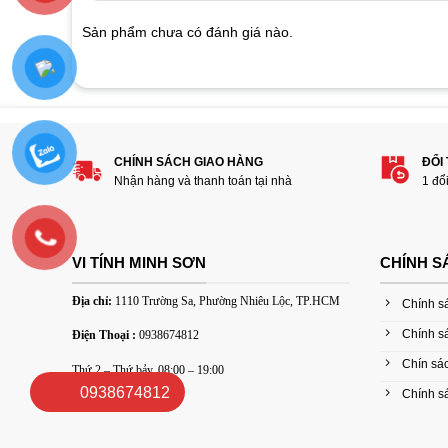
on
customer
Sản phẩm chưa có đánh giá nào.
ratings
Hãy là người đánh giá đầu tiên cho sản p
Plus Bronze”
1
2
3
4
5
CHÍNH SÁCH GIAO HÀNG
ĐỔI
Nhận hàng và thanh toán tại nhà
1 đổ
Đánh giá của bạn
VI TÍNH MINH SƠN
CHÍNH S
Địa chỉ:
1110 Trường Sa, Phường Nhiêu Lộc, TP.HCM
Chính s
Chính s
Điện Thoại :
0938674812
Chín sác
Thứ 2 – Thứ bảy, 08:00 – 19:00
Thêm ảnh đánh giá
0938674812
Chính sá