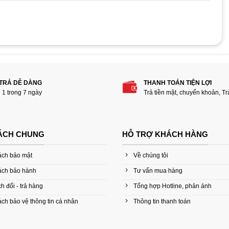
hẩm “Nguồn Cooler Master MasterWatt 550 – 80
 TRẢ DỄ DÀNG
THANH TOÁN TIỆN LỢI
i 1 trong 7 ngày
Trả tiền mặt, chuyển khoản, T
ÁCH CHUNG
HỖ TRỢ KHÁCH HÀNG
ách bảo mật
Về chúng tôi
ách bảo hành
Tư vấn mua hàng
h đổi - trả hàng
Tổng hợp Hotline, phản ánh
ch bảo vệ thông tin cá nhân
Thông tin thanh toán