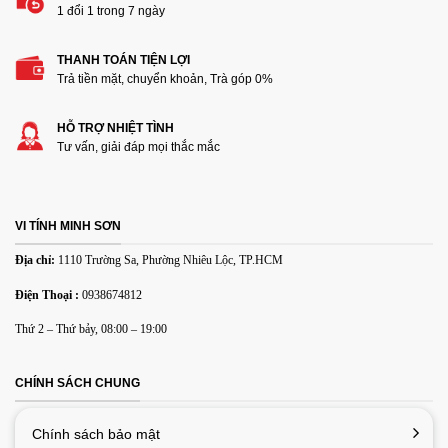
1 đổi 1 trong 7 ngày
THANH TOÁN TIỆN LỢI
Thêm ảnh đánh giá
Trả tiền mặt, chuyển khoản, Trà góp 0%
HỖ TRỢ NHIỆT TÌNH
Các định dạng ảnh được chấp nhận: jpg,png.
Tư vấn, giải đáp mọi thắc mắc
Name
*
VI TÍNH MINH SƠN
Email
*
Địa chỉ:
1110 Trường Sa, Phường Nhiêu Lộc, TP.HCM
Điện Thoại :
0938674812
Lưu tên của tôi, email, và trang web trong trình duyệt này
Thứ 2 – Thứ bảy, 08:00 – 19:00
cho lần bình luận kế tiếp của tôi.
CHÍNH SÁCH CHUNG
Chính sách bảo mật