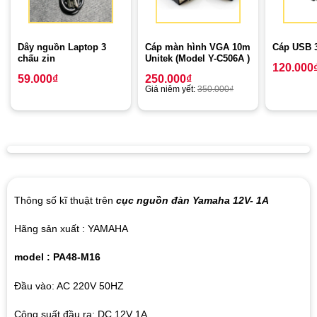
Dây nguồn Laptop 3
Cáp màn hình VGA 10m
Cáp USB 3
chấu zin
Unitek (Model Y-C506A )
120.000
59.000
₫
250.000
₫
Giá niêm yết:
350.000
₫
Thông số kĩ thuật trên
cục nguồn đàn Yamaha 12V- 1A
Hãng sản xuất : YAMAHA
model : PA48-M16
Đầu vào: AC 220V 50HZ
Công suất đầu ra: DC 12V 1A