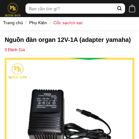
Skip
Tìm
to
kiếm:
content
Trang chủ
/
Phụ Kiện
/
Cốc sạc/củ sạc
Nguồn đàn organ 12V-1A (adapter yamaha)
0
Đánh Giá