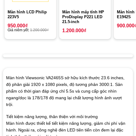
Màn hình LCD Philip
Màn hình máy tính HP
Màn hình 
223V5
ProDisplay P221 LED
E1942S
21.5-inch
950.000
₫
900.000
Giá niêm yết:
1.200.000
₫
1.200.000
₫
Màn hình Viewsonic VA2465S sở hữu kích thước 23.6 inches,
độ phân giải 1920 x 1080 pixels, độ tương phản 3000:1. Sản
phẩm có thời gian đáp ứng chỉ 5.5s và cung cấp góc nhìn
ngang/dọc là 178/178 độ mang lại chất lượng hình ảnh vượt
trội.
Tiết kiệm năng lượng, thân thiện với môi trường
Màn hình được thiết kế tiết kiệm năng lượng, giảm chi phí vận
hành. Ngoài ra, công nghệ đèn LED tiên tiến còn đem lại đặc