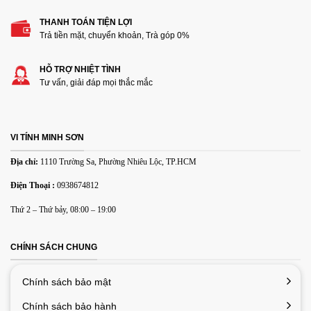
THANH TOÁN TIỆN LỢI
Thêm ảnh đánh giá
Trả tiền mặt, chuyển khoản, Trà góp 0%
HỖ TRỢ NHIỆT TÌNH
Các định dạng ảnh được chấp nhận: jpg,png.
Tư vấn, giải đáp mọi thắc mắc
Name
*
VI TÍNH MINH SƠN
Email
*
Địa chỉ:
1110 Trường Sa, Phường Nhiêu Lộc, TP.HCM
Điện Thoại :
0938674812
Lưu tên của tôi, email, và trang web trong trình duyệt này
Thứ 2 – Thứ bảy, 08:00 – 19:00
cho lần bình luận kế tiếp của tôi.
CHÍNH SÁCH CHUNG
Chính sách bảo mật
Chính sách bảo hành