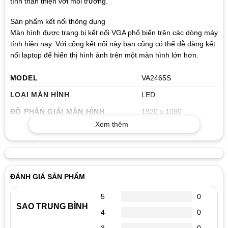
tính thân thiện với môi trường.
Sản phẩm kết nối thông dụng
Màn hình được trang bị kết nối VGA phổ biến trên các dòng máy
tính hiện nay. Với cổng kết nối này bạn cũng có thể dễ dàng kết
nối laptop để hiển thị hình ảnh trên một màn hình lớn hơn.
MODEL
VA2465S
LOẠI MÀN HÌNH
LED
ĐỘ PHÂN GIẢI MÀN HÌNH
1920 x 1080
Xem thêm
CỔNG KẾT NỐI
VGA/DVI
GÓC NHÌN
178/178
ĐỘ TƯƠNG PHẢN TĨNH
3000:1
ĐÁNH GIÁ SẢN PHẨM
TỶ LỆ MÀN HÌNH
16:7
NGUỒN GỐC
Chính hãng
5
0
SAO TRUNG BÌNH
4
0
THỜI HẠN BẢO HÀNH
1 (tháng)
3
0