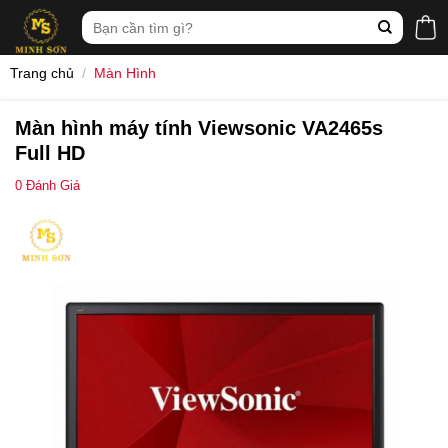
Skip
Tìm
to
kiếm:
content
Trang chủ
/
Màn Hình
Màn hình máy tính Viewsonic VA2465s
Full HD
0
Đánh Giá