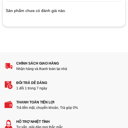
on
customer
Sản phẩm chưa có đánh giá nào.
ratings
Hãy là người đánh giá đầu tiên cho sản phẩm “Màn Hình
MÁY TÍNH Cũ SAMSUNG LS22F350 22 inch”
1
2
3
4
5
Đánh giá của bạn
CHÍNH SÁCH GIAO HÀNG
Nhận hàng và thanh toán tại nhà
ĐỔI TRẢ DỄ DÀNG
1 đổi 1 trong 7 ngày
THANH TOÁN TIỆN LỢI
Thêm ảnh đánh giá
Trả tiền mặt, chuyển khoản, Trà góp 0%
HỖ TRỢ NHIỆT TÌNH
Các định dạng ảnh được chấp nhận: jpg,png.
Tư vấn, giải đáp mọi thắc mắc