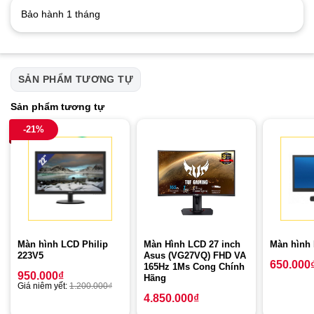
Bảo hành 1 tháng
SẢN PHẨM TƯƠNG TỰ
Sản phẩm tương tự
-21%
Màn hình LCD Philip
Màn Hình LCD 27 inch
Màn hình
223V5
Asus (VG27VQ) FHD VA
650.000
165Hz 1Ms Cong Chính
950.000
₫
Hãng
Giá niêm yết:
1.200.000
₫
4.850.000
₫