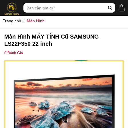
Skip
Tìm
to
kiếm:
content
Trang chủ
/
Màn Hình
Màn Hình MÁY TÍNH Cũ SAMSUNG
LS22F350 22 inch
0
Đánh Giá