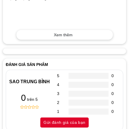
Xem thêm
ĐÁNH GIÁ SẢN PHẨM
5
0
SAO TRUNG BÌNH
4
0
3
0
0
trên 5
2
0
1
0
0
5
0
out
Gửi đánh giá của bạn
of
based