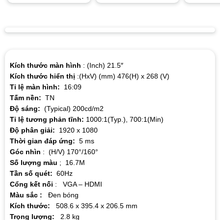
Kích thước màn hình
: (Inch) 21.5″
Kích thước hiển thị
:(HxV) (mm) 476(H) x 268 (V)
Tỉ lệ màn hình:
16:09
Tấm nền:
TN
Độ sáng:
(Typical) 200cd/m2
Tỉ lệ tương phản tĩnh:
1000:1(Typ.), 700:1(Min)
Độ phân giải:
1920 x 1080
Thời gian đáp ứng:
5 ms
Góc nhìn
: (H/V) 170°/160°
Số lượng màu
; 16.7M
Tần số quét:
60Hz
Cổng kết nối
: VGA – HDMI
Màu sắc :
Đen bóng
Kích thước:
508.6 x 395.4 x 206.5 mm
Trọng lượng:
2.8 kg