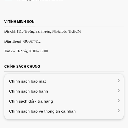
Name
*
VI TÍNH MINH SƠN
Email
*
Địa chỉ:
1110 Trường Sa, Phường Nhiêu Lộc, TP.HCM
Điện Thoại :
0938674812
Lưu tên của tôi, email, và trang web trong trình duyệt này
Thứ 2 – Thứ bảy, 08:00 – 19:00
cho lần bình luận kế tiếp của tôi.
CHÍNH SÁCH CHUNG
Chính sách bảo mật
Chính sách bảo hành
Chín sách đổi - trả hàng
Chính sách bảo vệ thông tin cá nhân