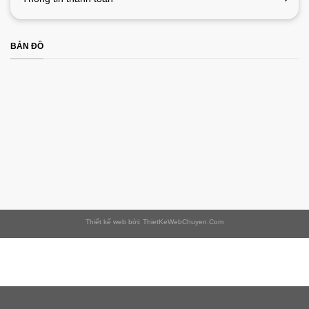
BẢN ĐỒ
Thiết kế web bởi: ThietKeWebChuyen.Com