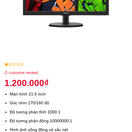
1
5
1
(
1
customer review)
out
1.200.000
₫
of
based
on
Màn hình 21.5 inch
customer
rating
Góc nhìn 170/160 độ
Độ tương phản tĩnh 1000:1
Độ tương phản động 10000000:1
Hình ảnh sống động và sắc nét