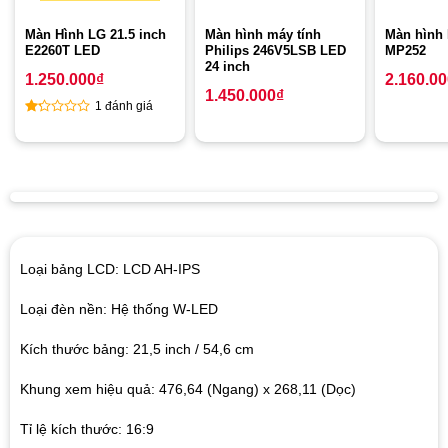
Màn Hình LG 21.5 inch
Màn hình máy tính
Màn hình
E2260T LED
Philips 246V5LSB LED
MP252
24 inch
1.250.000
₫
2.160.0
1.450.000
₫
1 đánh giá
1
out
of
5
Loại bảng LCD: LCD AH-IPS
Loại đèn nền: Hệ thống W-LED
Kích thước bảng: 21,5 inch / 54,6 cm
Khung xem hiệu quả: 476,64 (Ngang) x 268,11 (Dọc)
Tỉ lệ kích thước: 16:9