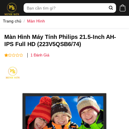
Skip
Tìm
to
kiếm:
content
Trang chủ
/
Màn Hình
Màn Hình Máy Tính Philips 21.5-Inch AH-
IPS Full HD (223V5QSB6/74)
1
Đánh Giá
1
out
of
5