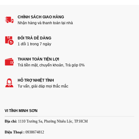
CHÍNH SÁCH GIAO HÀNG
Nhận hàng và thanh toán tại nhà
ĐỔI TRẢ DỄ DÀNG
1 đổi 1 trong 7 ngày
Thêm ảnh đánh giá
THANH TOÁN TIỆN LỢI
Trả tiền mặt, chuyển khoản, Trà góp 0%
Các định dạng ảnh được chấp nhận: jpg,png.
HỖ TRỢ NHIỆT TÌNH
Tư vấn, giải đáp mọi thắc mắc
Name
*
Email
*
VI TÍNH MINH SƠN
Địa chỉ:
1110 Trường Sa, Phường Nhiêu Lộc, TP.HCM
Lưu tên của tôi, email, và trang web trong trình duyệt này
Điện Thoại :
0938674812
cho lần bình luận kế tiếp của tôi.