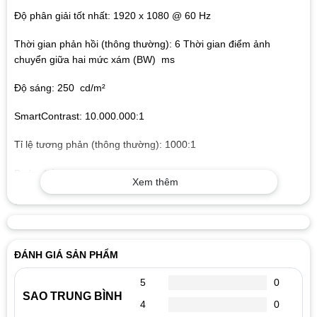
Độ phân giải tốt nhất: 1920 x 1080 @ 60 Hz
Thời gian phản hồi (thông thường): 6 Thời gian điểm ảnh
chuyển giữa hai mức xám (BW) ms
Độ sáng: 250 cd/m²
SmartContrast: 10.000.000:1
Tỉ lệ tương phản (thông thường): 1000:1
Bước điểm ảnh: 0,248 x 0,248 mm
Xem thêm
Góc nhìn
178º (Ngang) / 178º (Dọc)
@ C/R > 10
ĐÁNH GIÁ SẢN PHẨM
Số màu màn hình: 16,7 triệu
5
0
SAO TRUNG BÌNH
4
0
Tần số quét: 30 -83 kHz (Ngang) / 56 -76 Hz (Dọc)