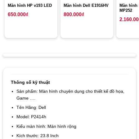
Màn hình HP v193 LED
Màn hình Dell E1916HV
Màn hình
MP252
650.000
₫
800.000
₫
2.160.0
Thông số kỹ thuật
Sản phẩm: Màn hình chuyên dụng cho thiết kế đồ họa,
Game ….
Tên Hãng: Dell
Model: P2414h
Kiểu màn hình: Màn hình rộng
Kích thước: 23.8 Inch