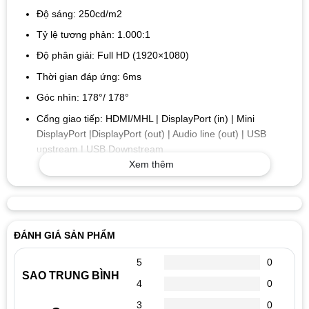
Độ sáng: 250cd/m2
Tỷ lệ tương phản: 1.000:1
Độ phân giải: Full HD (1920×1080)
Thời gian đáp ứng: 6ms
Góc nhìn: 178°/ 178°
Cổng giao tiếp: HDMI/MHL | DisplayPort (in) | Mini
DisplayPort |DisplayPort (out) | Audio line (out) | USB
upstream | USB Downstream
Xem thêm
Tính năng nổi bật của màn hình Dell P2414H
Tính năng xem linh hoạt
Màn hình Dell ™ 24 – P2414H rất phù hợp với phong cách
làm việc của mọi người và cung cấp hầu như tất cả các tùy
ĐÁNH GIÁ SẢN PHẨM
chọn kết nối bạn cần trong suốt cả ngày.
5
0
Đế màn hình Dell P2414H có đầy đủ các tính năng điều
SAO TRUNG BÌNH
4
0
chỉnh để tối đa hóa sự thoải mái khi xem. Dễ dàng chuyển
3
0
từ hướng ngang sang hướng dọc, cung cấp cho bạn tùy