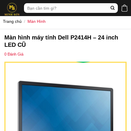
Skip
Tìm
to
kiếm:
content
Trang chủ
/
Màn Hình
Màn hình máy tính Dell P2414H – 24 inch
LED CŨ
0
Đánh Giá