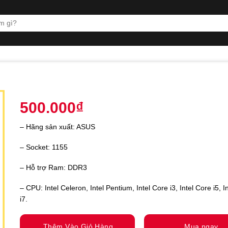
500.000
₫
– Hãng sản xuất: ASUS
– Socket: 1155
– Hỗ trợ Ram: DDR3
– CPU: Intel Celeron, Intel Pentium, Intel Core i3, Intel Core i5, I
i7.
Thêm Vào Giỏ Hàng
Mua ngay