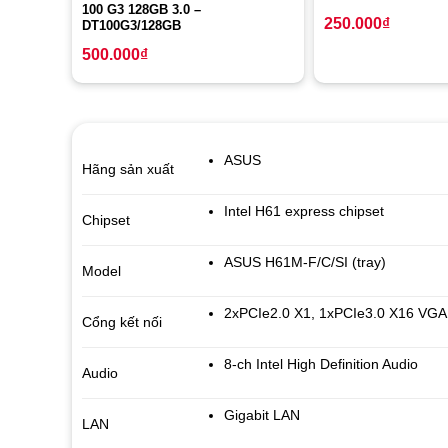
100 G3 128GB 3.0 –
250.000
₫
DT100G3/128GB
500.000
₫
ASUS
Hãng sản xuất
Intel H61 express chipset
Chipset
ASUS H61M-F/C/SI (tray)
Model
2xPCIe2.0 X1, 1xPCIe3.0 X16 VGA +
Cổng kết nối
8-ch Intel High Definition Audio
Audio
Gigabit LAN
LAN