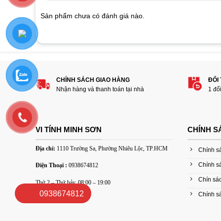
on
customer
Sản phẩm chưa có đánh giá nào.
ratings
Hãy là người đánh giá đầu tiên cho sản 
1
2
3
4
5
CHÍNH SÁCH GIAO HÀNG
ĐỔI
Đánh giá của bạn
Nhận hàng và thanh toán tại nhà
1 đổ
VI TÍNH MINH SƠN
CHÍNH S
Địa chỉ:
1110 Trường Sa, Phường Nhiêu Lộc, TP.HCM
Chính s
Chính s
Điện Thoại :
0938674812
Thêm ảnh đánh giá
Chín sác
Thứ 2 – Thứ bảy, 08:00 – 19:00
0938674812
Chính sá
Các định dạng ảnh được chấp nhận: jpg,png.