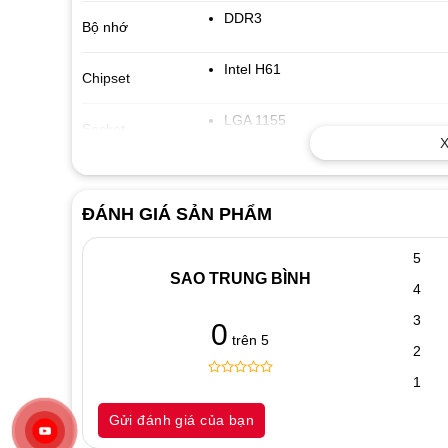
DDR3
Bộ nhớ
Intel H61
Chipset
LGA 1155
Socket
X
1600 MHz
FSB
ĐÁNH GIÁ SẢN PHẨM
5
SAO TRUNG BÌNH
4
3
0
trên 5
2
1
0
5
0
out
Gửi đánh giá của bạn
of
based