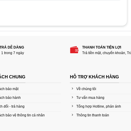
phẩm “Mainboard Asus H61M-F”
 TRẢ DỄ DÀNG
THANH TOÁN TIỆN LỢI
i 1 trong 7 ngày
Trả tiền mặt, chuyển khoản, T
ÁCH CHUNG
HỖ TRỢ KHÁCH HÀNG
ách bảo mật
Về chúng tôi
ách bảo hành
Tư vấn mua hàng
h đổi - trả hàng
Tổng hợp Hotline, phản ánh
ch bảo vệ thông tin cá nhân
Thông tin thanh toán