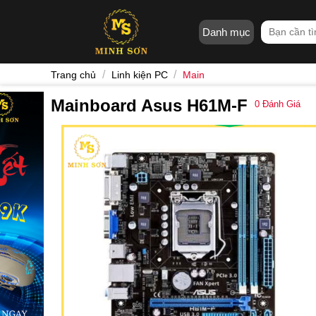
Skip
to
Tìm
Danh mục
content
kiếm:
/
/
Trang chủ
Linh kiện PC
Main
Mainboard Asus H61M-F
0
Đánh Giá