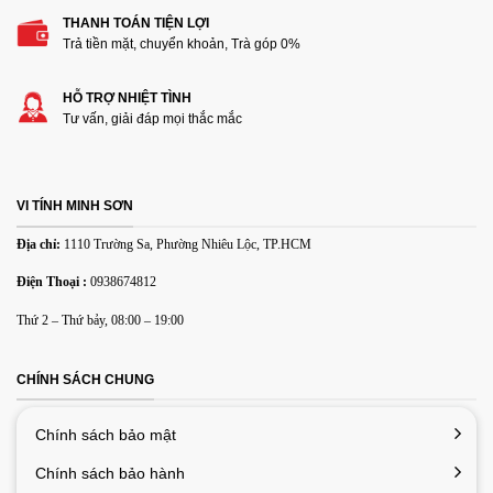
THANH TOÁN TIỆN LỢI
Thêm ảnh đánh giá
Trả tiền mặt, chuyển khoản, Trà góp 0%
HỖ TRỢ NHIỆT TÌNH
Các định dạng ảnh được chấp nhận: jpg,png.
Tư vấn, giải đáp mọi thắc mắc
Name
*
VI TÍNH MINH SƠN
Email
*
Địa chỉ:
1110 Trường Sa, Phường Nhiêu Lộc, TP.HCM
Điện Thoại :
0938674812
Lưu tên của tôi, email, và trang web trong trình duyệt này
Thứ 2 – Thứ bảy, 08:00 – 19:00
cho lần bình luận kế tiếp của tôi.
CHÍNH SÁCH CHUNG
Chính sách bảo mật
Chính sách bảo hành