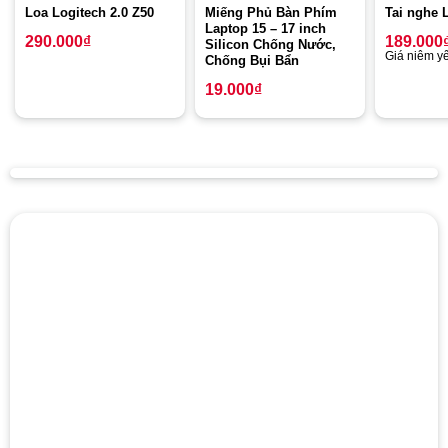
Loa Logitech 2.0 Z50
Miếng Phủ Bàn Phím
Tai nghe 
Laptop 15 – 17 inch
290.000
₫
189.000
Silicon Chống Nước,
Giá niêm yế
Chống Bụi Bẩn
19.000
₫