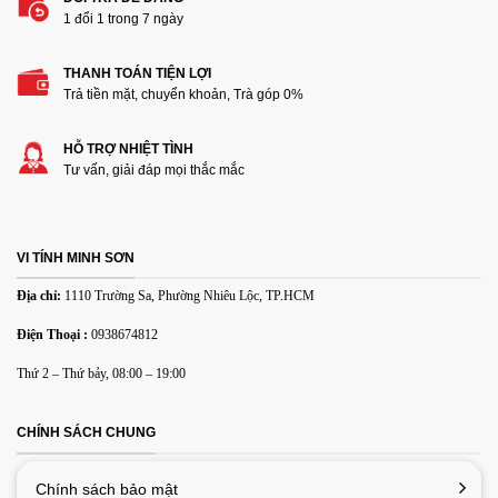
1 đổi 1 trong 7 ngày
THANH TOÁN TIỆN LỢI
Thêm ảnh đánh giá
Trả tiền mặt, chuyển khoản, Trà góp 0%
HỖ TRỢ NHIỆT TÌNH
Các định dạng ảnh được chấp nhận: jpg,png.
Tư vấn, giải đáp mọi thắc mắc
Name
*
VI TÍNH MINH SƠN
Email
*
Địa chỉ:
1110 Trường Sa, Phường Nhiêu Lộc, TP.HCM
Điện Thoại :
0938674812
Lưu tên của tôi, email, và trang web trong trình duyệt này
Thứ 2 – Thứ bảy, 08:00 – 19:00
cho lần bình luận kế tiếp của tôi.
CHÍNH SÁCH CHUNG
Chính sách bảo mật