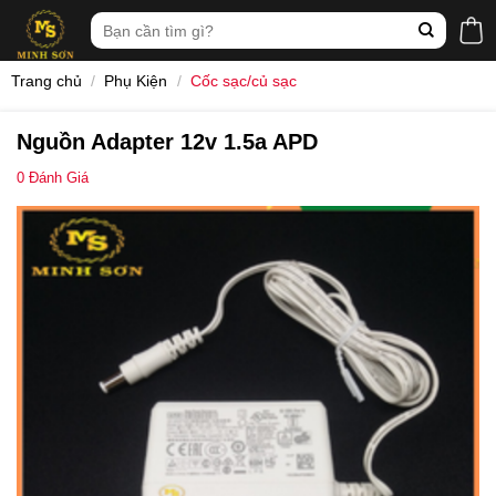
Skip
Tìm
to
kiếm:
content
Trang chủ
/
Phụ Kiện
/
Cốc sạc/củ sạc
Nguồn Adapter 12v 1.5a APD
0
Đánh Giá