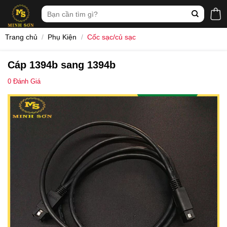
Skip
Tìm
to
kiếm:
content
Trang chủ
/
Phụ Kiện
/
Cốc sạc/củ sạc
Cáp 1394b sang 1394b
0
Đánh Giá