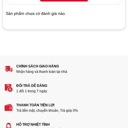
based
on
customer
Sản phẩm chưa có đánh giá nào.
ratings
Hãy là người đánh giá đầu tiên cho sản phẩm “Cáp 1394b
sang 1394b”
1
2
3
4
5
Đánh giá của bạn
CHÍNH SÁCH GIAO HÀNG
Nhận hàng và thanh toán tại nhà
ĐỔI TRẢ DỄ DÀNG
1 đổi 1 trong 7 ngày
THANH TOÁN TIỆN LỢI
Thêm ảnh đánh giá
Trả tiền mặt, chuyển khoản, Trà góp 0%
HỖ TRỢ NHIỆT TÌNH
Các định dạng ảnh được chấp nhận: jpg,png.