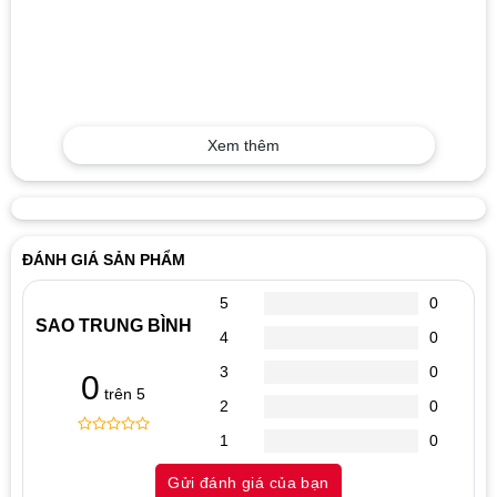
Xem thêm
ĐÁNH GIÁ SẢN PHẨM
5
0
SAO TRUNG BÌNH
4
0
3
0
0
trên 5
2
0
1
0
0
5
0
out
Gửi đánh giá của bạn
of