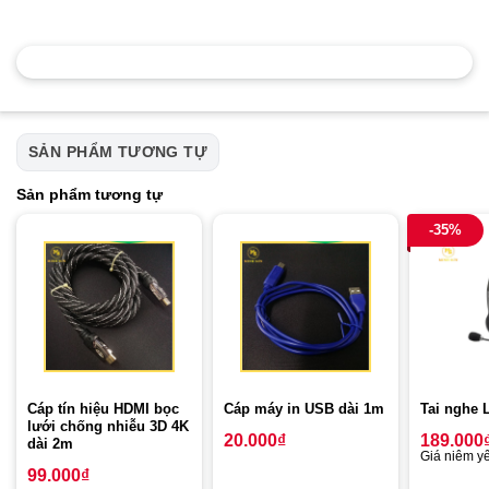
SẢN PHẨM TƯƠNG TỰ
Sản phẩm tương tự
-35%
Cáp tín hiệu HDMI bọc
Cáp máy in USB dài 1m
Tai nghe 
lưới chống nhiễu 3D 4K
20.000
₫
189.000
dài 2m
Giá niêm yế
99.000
₫