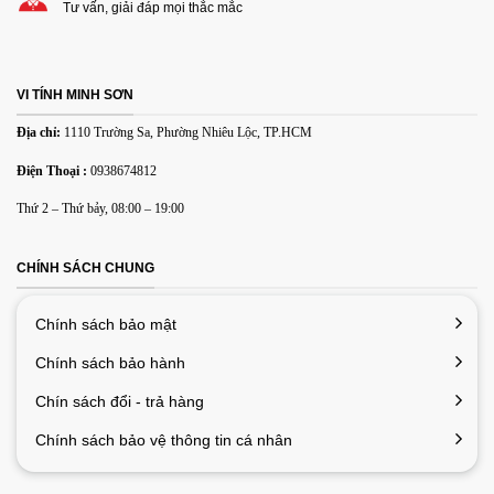
Tư vấn, giải đáp mọi thắc mắc
Name
*
VI TÍNH MINH SƠN
Email
*
Địa chỉ:
1110 Trường Sa, Phường Nhiêu Lộc, TP.HCM
Điện Thoại :
0938674812
Lưu tên của tôi, email, và trang web trong trình duyệt này
Thứ 2 – Thứ bảy, 08:00 – 19:00
cho lần bình luận kế tiếp của tôi.
CHÍNH SÁCH CHUNG
Chính sách bảo mật
Chính sách bảo hành
Chín sách đổi - trả hàng
Chính sách bảo vệ thông tin cá nhân