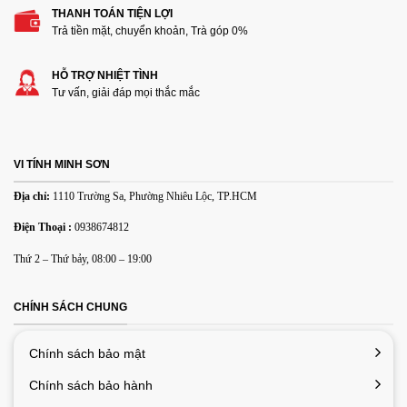
THANH TOÁN TIỆN LỢI
Thêm ảnh đánh giá
Trả tiền mặt, chuyển khoản, Trà góp 0%
HỖ TRỢ NHIỆT TÌNH
Các định dạng ảnh được chấp nhận: jpg,png.
Tư vấn, giải đáp mọi thắc mắc
Name
*
VI TÍNH MINH SƠN
Email
*
Địa chỉ:
1110 Trường Sa, Phường Nhiêu Lộc, TP.HCM
Điện Thoại :
0938674812
Lưu tên của tôi, email, và trang web trong trình duyệt này
Thứ 2 – Thứ bảy, 08:00 – 19:00
cho lần bình luận kế tiếp của tôi.
CHÍNH SÁCH CHUNG
Chính sách bảo mật
Chính sách bảo hành