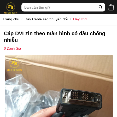
Skip
Tìm
to
kiếm:
content
Trang chủ
/
Dây Cable sạc/chuyển đổi
/
Dây DVI
Cáp DVI zin theo màn hình có đầu chống
nhiễu
0
Đánh Giá