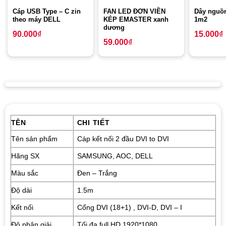
Cáp USB Type – C zin
FAN LED ĐƠN VIỀN
Dây nguồn
theo máy DELL
KÉP EMASTER xanh
1m2
dương
90.000
₫
15.000
₫
59.000
₫
TÊN
CHI TIẾT
Tên sản phẩm
Cáp kết nối 2 đầu DVI to DVI
Hãng SX
SAMSUNG, AOC, DELL
Màu sắc
Đen – Trắng
Độ dài
1.5m
Kết nối
Cổng DVI (18+1) , DVI-D, DVI – I
Độ phân giải
Tối đa full HD 1920*1080