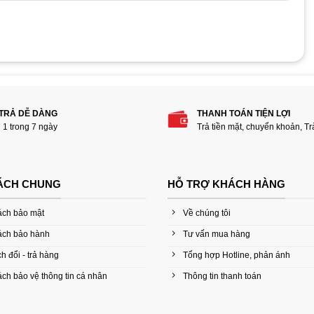
phẩm “Dock HDD USB 3.0 Seagate”
 TRẢ DỄ DÀNG
THANH TOÁN TIỆN LỢI
i 1 trong 7 ngày
Trả tiền mặt, chuyển khoản, T
ÁCH CHUNG
HỖ TRỢ KHÁCH HÀNG
ách bảo mật
Về chúng tôi
ách bảo hành
Tư vấn mua hàng
h đổi - trả hàng
Tổng hợp Hotline, phản ánh
ch bảo vệ thông tin cá nhân
Thông tin thanh toán