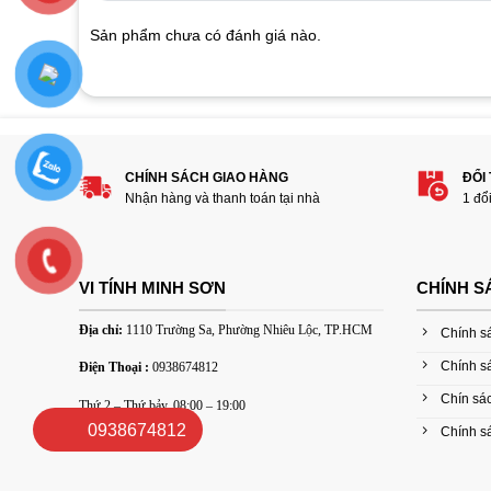
on
customer
Sản phẩm chưa có đánh giá nào.
ratings
Hãy là người đánh giá đầu tiên cho sản 
1
2
3
4
5
CHÍNH SÁCH GIAO HÀNG
ĐỔI
Đánh giá của bạn
Nhận hàng và thanh toán tại nhà
1 đổ
VI TÍNH MINH SƠN
CHÍNH S
Địa chỉ:
1110 Trường Sa, Phường Nhiêu Lộc, TP.HCM
Chính s
Chính s
Điện Thoại :
0938674812
Thêm ảnh đánh giá
Chín sác
Thứ 2 – Thứ bảy, 08:00 – 19:00
0938674812
Chính sá
Các định dạng ảnh được chấp nhận: jpg,png.