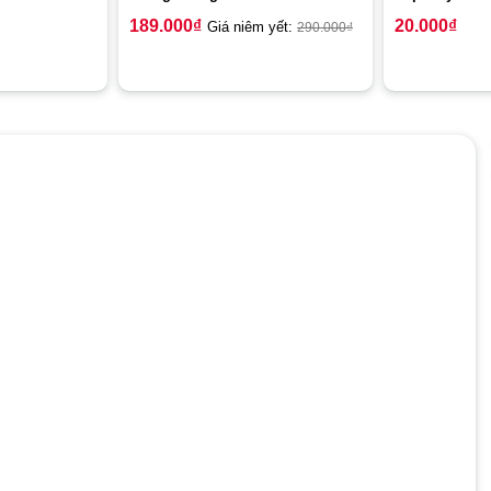
189.000
₫
20.000
₫
Giá niêm yết:
290.000
₫