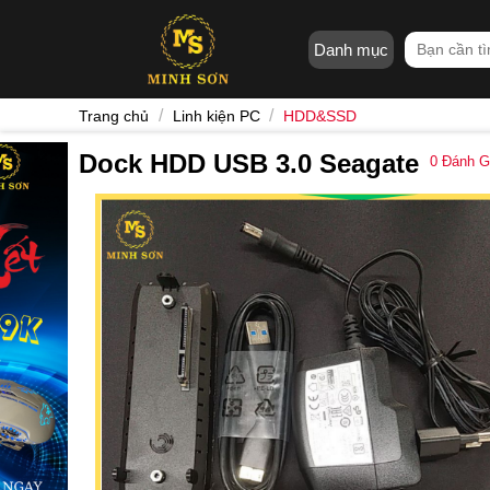
Skip
to
Tìm
Danh mục
content
kiếm:
/
/
Trang chủ
Linh kiện PC
HDD&SSD
Dock HDD USB 3.0 Seagate
0
Đánh G