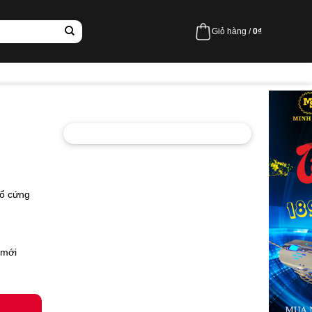
Giỏ hàng /
0
₫
 ổ cứng
 mới