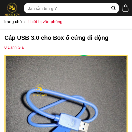
Skip
Tìm
to
kiếm:
content
Trang chủ
/
Thiết bị văn phòng
Cáp USB 3.0 cho Box ổ cứng di động
0
Đánh Giá