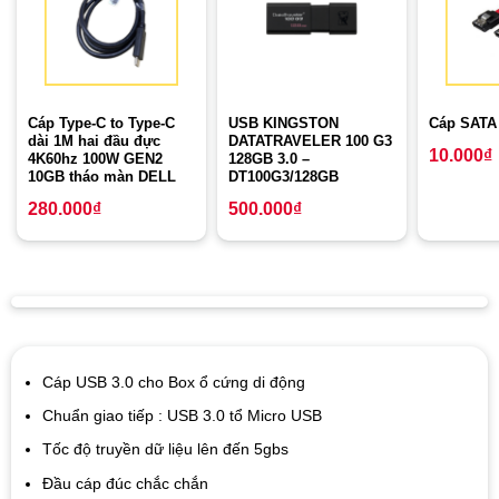
Cáp Type-C to Type-C
USB KINGSTON
Cáp SATA
dài 1M hai đầu đực
DATATRAVELER 100 G3
10.000
₫
4K60hz 100W GEN2
128GB 3.0 –
10GB tháo màn DELL
DT100G3/128GB
280.000
₫
500.000
₫
Cáp USB 3.0 cho Box ổ cứng di động
Chuẩn giao tiếp : USB 3.0 tổ Micro USB
Tốc độ truyền dữ liệu lên đến 5gbs
Đầu cáp đúc chắc chắn