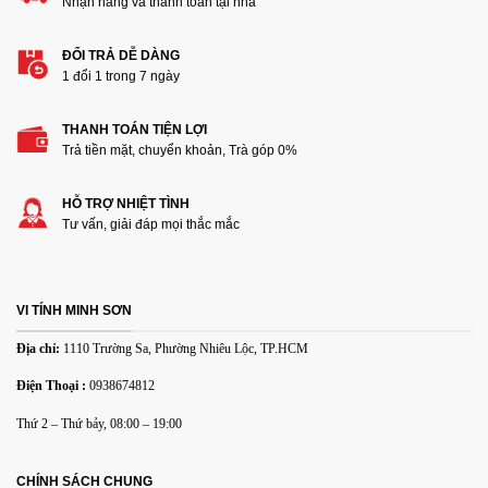
Nhận hàng và thanh toán tại nhà
ĐỔI TRẢ DỄ DÀNG
1 đổi 1 trong 7 ngày
THANH TOÁN TIỆN LỢI
Thêm ảnh đánh giá
Trả tiền mặt, chuyển khoản, Trà góp 0%
HỖ TRỢ NHIỆT TÌNH
Các định dạng ảnh được chấp nhận: jpg,png.
Tư vấn, giải đáp mọi thắc mắc
Name
*
VI TÍNH MINH SƠN
Email
*
Địa chỉ:
1110 Trường Sa, Phường Nhiêu Lộc, TP.HCM
Điện Thoại :
0938674812
Lưu tên của tôi, email, và trang web trong trình duyệt này
Thứ 2 – Thứ bảy, 08:00 – 19:00
cho lần bình luận kế tiếp của tôi.
CHÍNH SÁCH CHUNG