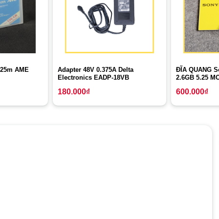
 225m AME
Adapter 48V 0.375A Delta
ĐĨA QUANG S
Electronics EADP-18VB
2.6GB 5.25 M
180.000
₫
600.000
₫