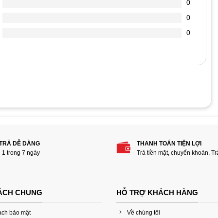
0
0
0
phẩm “Băng cassette DC6250 250MB”
 TRẢ DỄ DÀNG
THANH TOÁN TIỆN LỢI
i 1 trong 7 ngày
Trả tiền mặt, chuyển khoản, T
ÁCH CHUNG
HỖ TRỢ KHÁCH HÀNG
ách bảo mật
Về chúng tôi