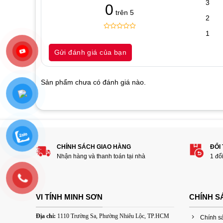
3
0
trên 5
2
1
0
5
0
out
Gửi đánh giá của bạn
of
based
on
customer
Sản phẩm chưa có đánh giá nào.
ratings
Hãy là người đánh giá đầu tiên cho sản 
1
2
3
4
5
CHÍNH SÁCH GIAO HÀNG
ĐỔI
Đánh giá của bạn
Nhận hàng và thanh toán tại nhà
1 đổ
VI TÍNH MINH SƠN
CHÍNH S
Địa chỉ:
1110 Trường Sa, Phường Nhiêu Lộc, TP.HCM
Chính s