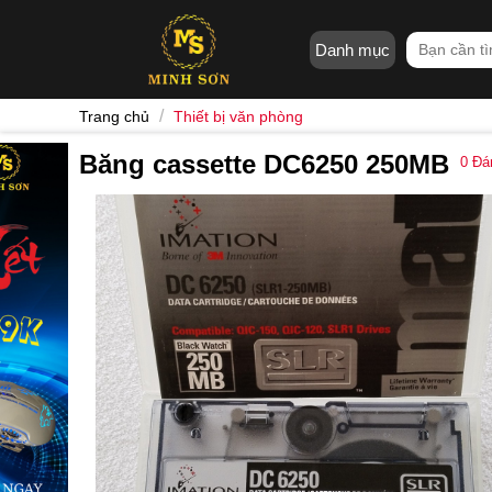
Skip
to
Tìm
Danh mục
content
kiếm:
/
Trang chủ
Thiết bị văn phòng
Băng cassette DC6250 250MB
0
Đán