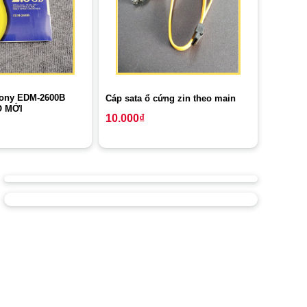
ony EDM-2600B
Cáp sata ổ cứng zin theo main
O MỚI
10.000
₫