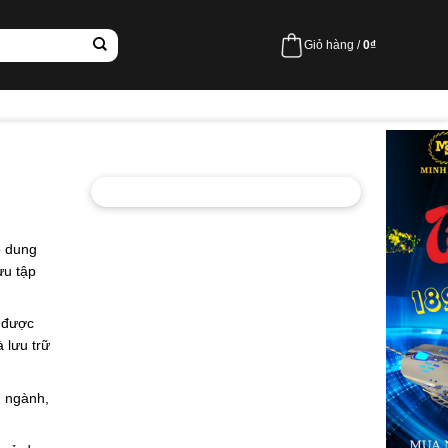
Giỏ hàng /
0
₫
ó dung
ưu tập
y được
 lưu trữ
g ngành,