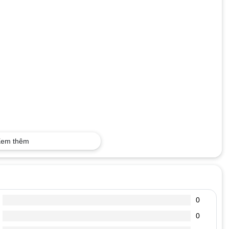
em thêm
0
0