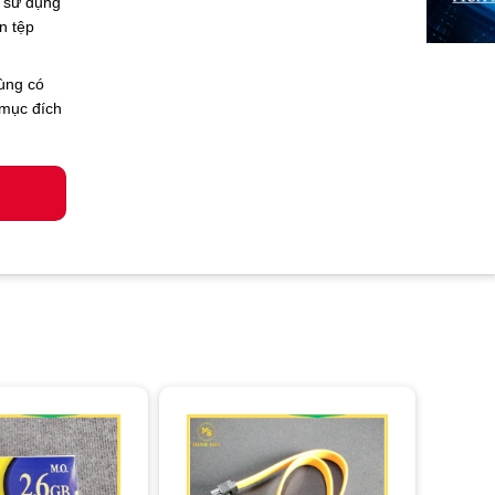
ể sử dụng
n tệp
dùng có
 mục đích