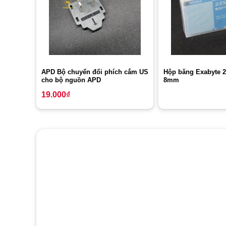
APD Bộ chuyển đổi phích cắm US
Hộp băng Exabyte
cho bộ nguồn APD
8mm
19.000
₫