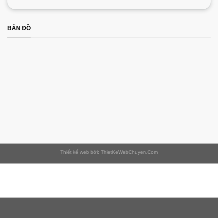
BẢN ĐỒ
Thiết kế web bởi: ThietKeWebChuyen.Com