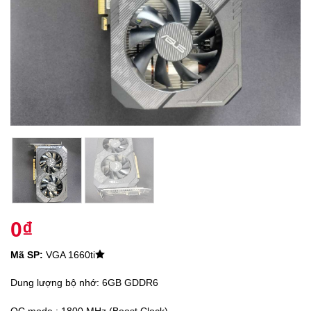
0
₫
Mã SP:
VGA 1660ti
Dung lượng bộ nhớ: 6GB GDDR6
OC mode : 1800 MHz (Boost Clock)