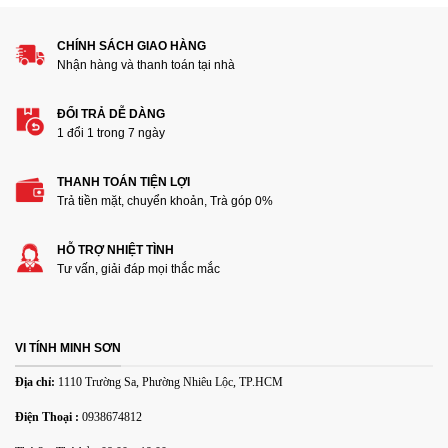
Đánh giá của bạn
CHÍNH SÁCH GIAO HÀNG
Nhận hàng và thanh toán tại nhà
ĐỔI TRẢ DỄ DÀNG
1 đổi 1 trong 7 ngày
THANH TOÁN TIỆN LỢI
Thêm ảnh đánh giá
Trả tiền mặt, chuyển khoản, Trà góp 0%
HỖ TRỢ NHIỆT TÌNH
Các định dạng ảnh được chấp nhận: jpg,png.
Tư vấn, giải đáp mọi thắc mắc
Name
*
VI TÍNH MINH SƠN
Email
*
Địa chỉ:
1110 Trường Sa, Phường Nhiêu Lộc, TP.HCM
Điện Thoại :
0938674812
Lưu tên của tôi, email, và trang web trong trình duyệt này