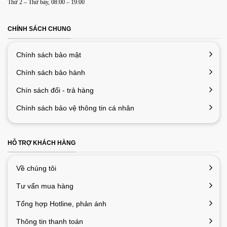
Thứ 2 – Thứ bảy, 08:00 – 19:00
cho lần bình luận kế tiếp của tôi.
CHÍNH SÁCH CHUNG
Chính sách bảo mật
Chính sách bảo hành
Chín sách đổi - trả hàng
Chính sách bảo vệ thông tin cá nhân
HỖ TRỢ KHÁCH HÀNG
Về chúng tôi
Tư vấn mua hàng
Tổng hợp Hotline, phản ánh
Thông tin thanh toán