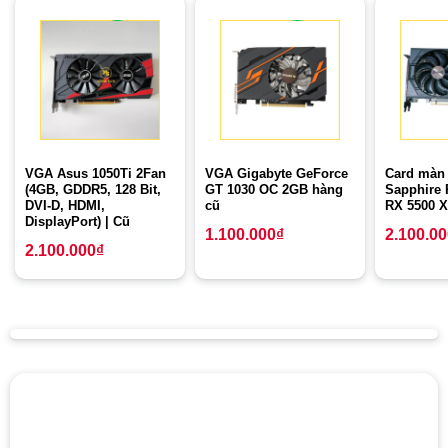
VGA Asus 1050Ti 2Fan
VGA Gigabyte GeForce
Card màn
(4GB, GDDR5, 128 Bit,
GT 1030 OC 2GB hàng
Sapphire 
DVI-D, HDMI,
cũ
RX 5500 
DisplayPort) | Cũ
1.100.000
₫
2.100.0
2.100.000
₫