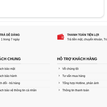
phẩm “VGA Gigabyte GeForce GT 1030 OC 2GB
 TRẢ DỄ DÀNG
THANH TOÁN TIỆN LỢI
i 1 trong 7 ngày
Trả tiền mặt, chuyển khoản, T
ÁCH CHUNG
HỖ TRỢ KHÁCH HÀNG
ách bảo mật
Về chúng tôi
ách bảo hành
Tư vấn mua hàng
h đổi - trả hàng
Tổng hợp Hotline, phản ánh
ch bảo vệ thông tin cá nhân
Thông tin thanh toán