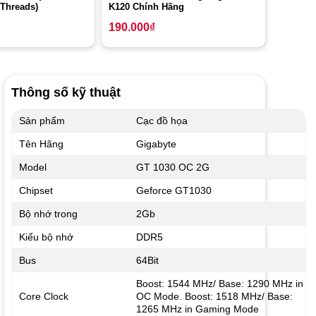
 Threads)
K120 Chính Hãng
190.000
₫
Thông số kỹ thuật
Sản phẩm
Cạc đồ họa
Tên Hãng
Gigabyte
Model
GT 1030 OC 2G
Chipset
Geforce GT1030
Bộ nhớ trong
2Gb
Kiểu bộ nhớ
DDR5
Bus
64Bit
Boost: 1544 MHz/ Base: 1290 MHz in
Core Clock
OC Mode. Boost: 1518 MHz/ Base:
1265 MHz in Gaming Mode