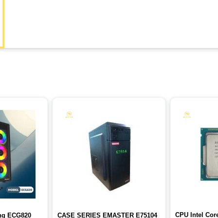
CPU Intel Core
ng ECG820
CASE SERIES EMASTER E75104