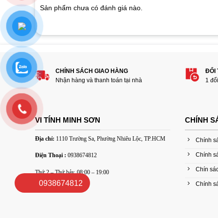
customer
Sản phẩm chưa có đánh giá nào.
ratings
Hãy là người đánh giá đầu tiên cho sản 
hàng cũ”
1
2
3
4
5
CHÍNH SÁCH GIAO HÀNG
ĐỔI
Nhận hàng và thanh toán tại nhà
1 đổ
Đánh giá của bạn
VI TÍNH MINH SƠN
CHÍNH S
Địa chỉ:
1110 Trường Sa, Phường Nhiêu Lộc, TP.HCM
Chính s
Chính s
Điện Thoại :
0938674812
Chín sác
Thứ 2 – Thứ bảy, 08:00 – 19:00
Thêm ảnh đánh giá
0938674812
Chính sá
Các định dạng ảnh được chấp nhận: jpg,png.