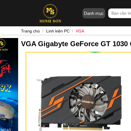
Skip
to
Tìm
Danh mục
content
kiếm:
/
/
Trang chủ
Linh kiện PC
VGA
VGA Gigabyte GeForce GT 1030