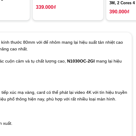
3M, 2 Cores 4
339.000
₫
390.000
₫
kính thước 80mm với đế nhôm mang lại hiệu suất tản nhiệt cao
 năng cao nhất.
các cuộn cảm và tụ chất lượng cao,
N1030OC-2GI
mang lại hiệu
ếp xúc mạ vàng, card có thể phát lại video 4K với tín hiệu truyền
iệu phổ thông hiện nay, phù hợp với rất nhiều loại màn hình.
n xuất.