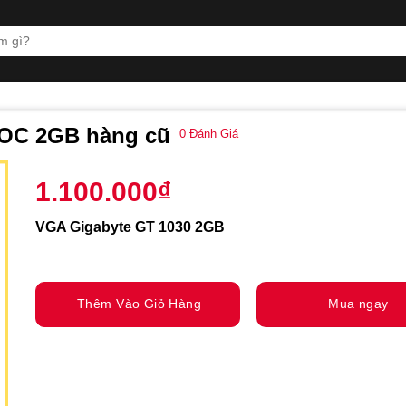
 OC 2GB hàng cũ
0
Đánh Giá
1.100.000
₫
VGA Gigabyte GT 1030 2GB
Thêm Vào Giỏ Hàng
Mua ngay