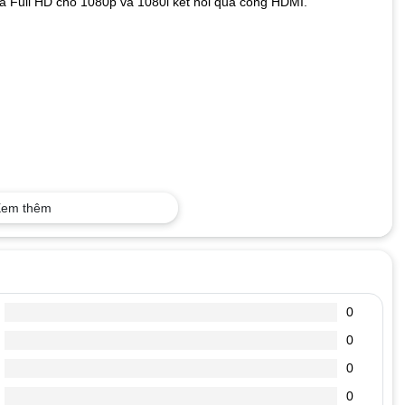
à Full HD cho 1080p và 1080i kết nối qua cổng HDMI.
em thêm
0
0
0
0