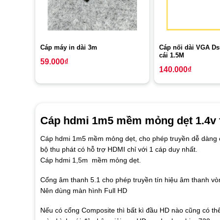
Cáp nối dài VGA Ds
Cáp máy in dài 3m
cái 1.5M
59.000
₫
140.000
₫
Cáp hdmi 1m5 mềm mỏng dẹt 1.4v fu
Cáp hdmi 1m5 mềm mỏng dẹt, cho phép truyền dễ dàng cá
bộ thu phát có hỗ trợ HDMI chỉ với 1 cáp duy nhất.
Cáp hdmi 1,5m mềm mỏng dẹt.
Cổng âm thanh 5.1 cho phép truyền tín hiệu âm thanh vò
Nên dùng màn hình Full HD
Nếu có cổng Composite thì bất kì đầu HD nào cũng có thể