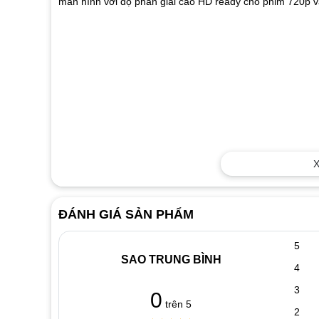
màn hình với độ phân giải cao HD ready cho phim 720p v
X
ĐÁNH GIÁ SẢN PHẨM
5
SAO TRUNG BÌNH
4
3
0
trên 5
2