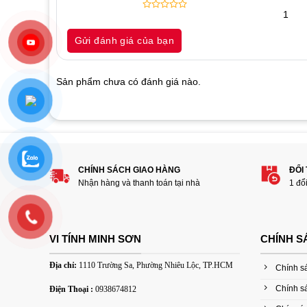
1
0
5
0
out
Gửi đánh giá của bạn
of
based
on
customer
Sản phẩm chưa có đánh giá nào.
ratings
Hãy là người đánh giá đầu tiên cho sản 
1
2
3
4
5
CHÍNH SÁCH GIAO HÀNG
ĐỔI
Đánh giá của bạn
Nhận hàng và thanh toán tại nhà
1 đổ
VI TÍNH MINH SƠN
CHÍNH S
Địa chỉ:
1110 Trường Sa, Phường Nhiêu Lộc, TP.HCM
Chính s
Chính s
Điện Thoại :
0938674812
Thêm ảnh đánh giá