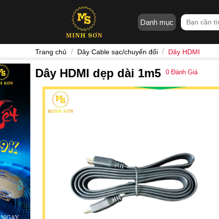
Skip
to
Tìm
Danh mục
content
kiếm:
/
/
Trang chủ
Dây Cable sạc/chuyển đổi
Dây HDMI
Dây HDMI dẹp dài 1m5
0
Đánh Giá