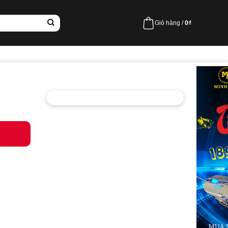
Giỏ hàng /
0
₫