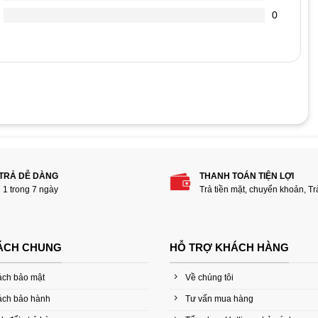
0
phẩm “Dây HDMI dẹp dài 1m5”
 TRẢ DỄ DÀNG
THANH TOÁN TIỆN LỢI
i 1 trong 7 ngày
Trả tiền mặt, chuyển khoản, T
ÁCH CHUNG
HỖ TRỢ KHÁCH HÀNG
ách bảo mật
Về chúng tôi
ách bảo hành
Tư vấn mua hàng