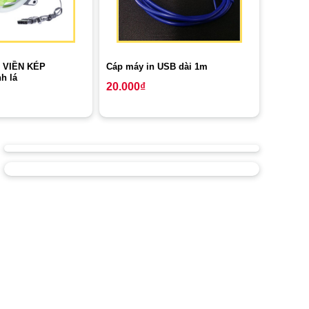
 VIỀN KÉP
Cáp máy in USB dài 1m
h lá
20.000
₫