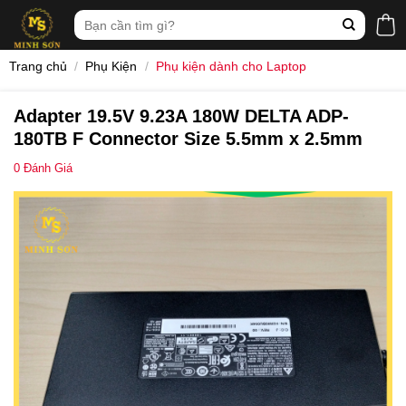
Skip
Tìm
to
kiếm:
content
Trang chủ
/
Phụ Kiện
/
Phụ kiện dành cho Laptop
Adapter 19.5V 9.23A 180W DELTA ADP-
180TB F Connector Size 5.5mm x 2.5mm
0
Đánh Giá