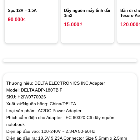
Sạc 12V – 1.5A
Dây nguồn máy tính dài
Bàn di ch
1m2
Tesoro Ae
90.000
₫
15.000
₫
120.000
Thương hiệu: DELTA ELECTRONICS INC Adapter
Model: DELTA ADP-180TB F
SKU: H2IW0770026
Xuất xứ/Nguồn hãng: China/DELTA
Loại sản phẩm: AC/DC Power Adapter
Phích cắm điện cho Adapter: IEC 60320 C6 dây nguồn
notebook
Điện áp đầu vào: 100-240V ~ 2.34A 50-60Hz
Điện áp đầu ra: 19.5V 9.23A Connector Size 5.5mm x 2.5mm