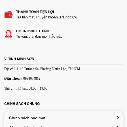
THANH TOÁN TIỆN LỢI
Trả tiền mặt, chuyển khoản, Trà góp 0%
Thêm ảnh đánh giá
HỖ TRỢ NHIỆT TÌNH
Tư vấn, giải đáp mọi thắc mắc
Các định dạng ảnh được chấp nhận: jpg,png.
Name
*
VI TÍNH MINH SƠN
Địa chỉ:
1110 Trường Sa, Phường Nhiêu Lộc, TP.HCM
Email
*
Điện Thoại :
0938674812
Thứ 2 – Thứ bảy, 08:00 – 19:00
Lưu tên của tôi, email, và trang web trong trình duyệt này
cho lần bình luận kế tiếp của tôi.
CHÍNH SÁCH CHUNG
Chính sách bảo mật