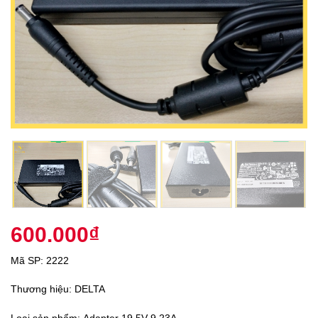
600.000
₫
Mã SP
:
2222
Thương hiệu
:
DELTA
Loại sản phẩm
:
Adapter 19.5V 9.23A