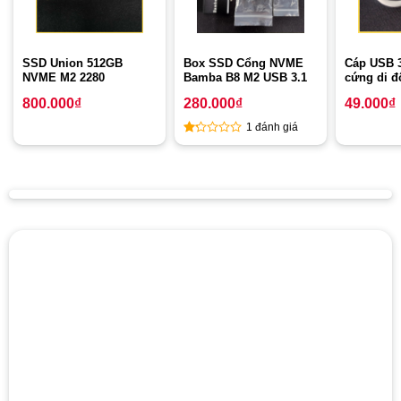
SSD Union 512GB
Box SSD Cổng NVME
Cáp USB 3
NVME M2 2280
Bamba B8 M2 USB 3.1
cứng di đ
800.000
₫
280.000
₫
49.000
₫
1 đánh giá
1
out
of
5