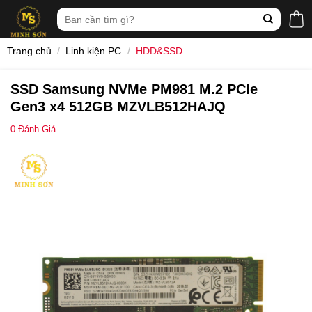
Skip
Tìm
to
kiếm:
content
Trang chủ
/
Linh kiện PC
/
HDD&SSD
SSD Samsung NVMe PM981 M.2 PCIe
Gen3 x4 512GB MZVLB512HAJQ
0
Đánh Giá