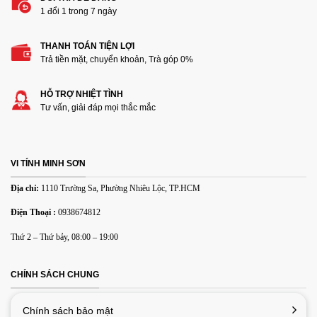
1 đổi 1 trong 7 ngày
THANH TOÁN TIỆN LỢI
Trả tiền mặt, chuyển khoản, Trà góp 0%
Thêm ảnh đánh giá
HỖ TRỢ NHIỆT TÌNH
Tư vấn, giải đáp mọi thắc mắc
Các định dạng ảnh được chấp nhận: jpg,png.
Name
*
VI TÍNH MINH SƠN
Địa chỉ:
1110 Trường Sa, Phường Nhiêu Lộc, TP.HCM
Email
*
Điện Thoại :
0938674812
Thứ 2 – Thứ bảy, 08:00 – 19:00
Lưu tên của tôi, email, và trang web trong trình duyệt này
cho lần bình luận kế tiếp của tôi.
CHÍNH SÁCH CHUNG
Chính sách bảo mật