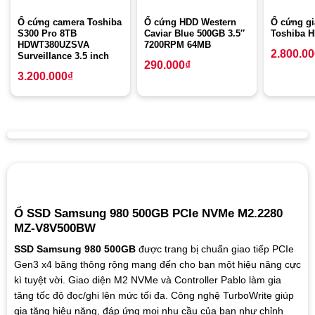
Ổ cứng camera Toshiba
Ổ cứng HDD Western
Ổ cứng gi
S300 Pro 8TB
Caviar Blue 500GB 3.5″
Toshiba 
HDWT380UZSVA
7200RPM 64MB
2.800.0
Surveillance 3.5 inch
290.000
₫
3.200.000
₫
Ổ SSD Samsung 980 500GB PCIe NVMe M2.2280
MZ-V8V500BW
SSD Samsung 980 500GB
được trang bị chuẩn giao tiếp PCIe
Gen3 x4 băng thông rộng mang đến cho bạn một hiệu năng cực
kì tuyệt vời. Giao diện M2 NVMe và Controller Pablo làm gia
tăng tốc độ đọc/ghi lên mức tối đa. Công nghệ TurboWrite giúp
gia tăng hiệu năng, đáp ứng mọi nhu cầu của bạn như chỉnh