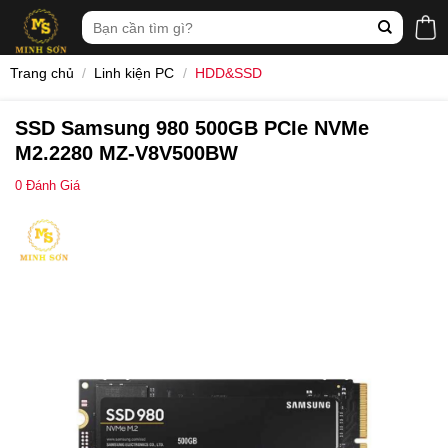
Skip
Tìm
to
kiếm:
content
Trang chủ
/
Linh kiện PC
/
HDD&SSD
SSD Samsung 980 500GB PCIe NVMe
M2.2280 MZ-V8V500BW
0
Đánh Giá