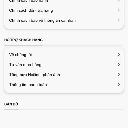
Chính sách bảo hành
giúp các chip NAND tản bớt một phần nhiệt lượng ra ngoài, cho
Chín sách đổi - trả hàng
ổ cứng ở tình trạng hoạt động mát nhất có thể.
Chính sách bảo vệ thông tin cá nhân
HỖ TRỢ KHÁCH HÀNG
Về chúng tôi
Tư vấn mua hàng
Tổng hợp Hotline, phản ánh
Thông tin thanh toán
BẢN ĐỒ