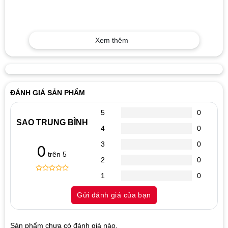
Xem thêm
ĐÁNH GIÁ SẢN PHẨM
5
0
SAO TRUNG BÌNH
4
0
3
0
0
trên 5
2
0
1
0
0
5
0
out
Gửi đánh giá của bạn
of
based
on
customer
Sản phẩm chưa có đánh giá nào.