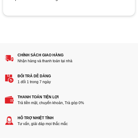
ratings
Hãy là người đánh giá đầu tiên cho sản phẩm “SSD Hynix
BC901 512GB M2 2242”
1
2
3
4
5
Đánh giá của bạn
CHÍNH SÁCH GIAO HÀNG
Nhận hàng và thanh toán tại nhà
ĐỔI TRẢ DỄ DÀNG
1 đổi 1 trong 7 ngày
THANH TOÁN TIỆN LỢI
Thêm ảnh đánh giá
Trả tiền mặt, chuyển khoản, Trà góp 0%
HỖ TRỢ NHIỆT TÌNH
Các định dạng ảnh được chấp nhận: jpg,png.
Tư vấn, giải đáp mọi thắc mắc
Name
*