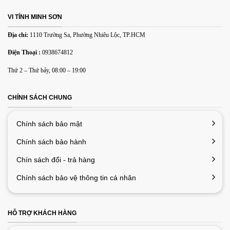
VI TÍNH MINH SƠN
Email
*
Địa chỉ:
1110 Trường Sa, Phường Nhiêu Lộc, TP.HCM
Điện Thoại :
0938674812
Lưu tên của tôi, email, và trang web trong trình duyệt này
Thứ 2 – Thứ bảy, 08:00 – 19:00
cho lần bình luận kế tiếp của tôi.
CHÍNH SÁCH CHUNG
Chính sách bảo mật
Chính sách bảo hành
Chín sách đổi - trả hàng
Chính sách bảo vệ thông tin cá nhân
HỖ TRỢ KHÁCH HÀNG