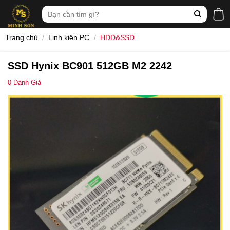
Skip
Tìm
to
kiếm:
content
Trang chủ
/
Linh kiện PC
/
HDD&SSD
SSD Hynix BC901 512GB M2 2242
0
Đánh Giá