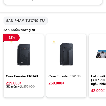
SẢN PHẨM TƯƠNG TỰ
Sản phẩm tương tự
-12%
Case Emaster E6614B
Case Emaster E6613B
Lót chuột
(300 * 70
219.000
₫
250.000
₫
ngẫu nhiê
Giá niêm yết:
250.000
₫
42.000
₫