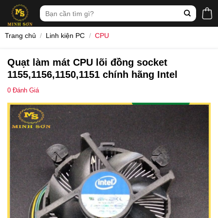
Skip
Tìm
to
kiếm:
content
Trang chủ
/
Linh kiện PC
/
CPU
Quạt làm mát CPU lõi đồng socket
1155,1156,1150,1151 chính hãng Intel
0
Đánh Giá