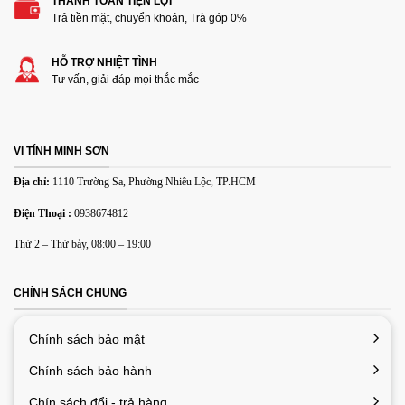
THANH TOÁN TIỆN LỢI
Trả tiền mặt, chuyển khoản, Trà góp 0%
Thêm ảnh đánh giá
HỖ TRỢ NHIỆT TÌNH
Tư vấn, giải đáp mọi thắc mắc
Các định dạng ảnh được chấp nhận: jpg,png.
Name
*
VI TÍNH MINH SƠN
Địa chỉ:
1110 Trường Sa, Phường Nhiêu Lộc, TP.HCM
Email
*
Điện Thoại :
0938674812
Thứ 2 – Thứ bảy, 08:00 – 19:00
Lưu tên của tôi, email, và trang web trong trình duyệt này
cho lần bình luận kế tiếp của tôi.
CHÍNH SÁCH CHUNG
Chính sách bảo mật
Chính sách bảo hành
Chín sách đổi - trả hàng