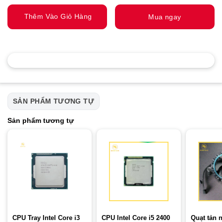
Thêm Vào Giỏ Hàng
Mua ngay
SẢN PHẨM TƯƠNG TỰ
Sản phẩm tương tự
CPU Tray Intel Core i3
CPU Intel Core i5 2400
Quạt tản n