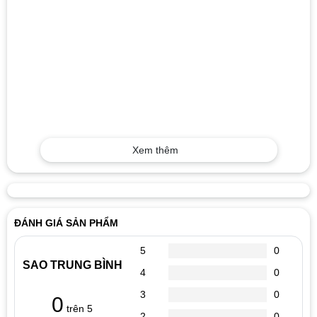
Xem thêm
ĐÁNH GIÁ SẢN PHẨM
5
0
SAO TRUNG BÌNH
4
0
3
0
0
trên 5
2
0