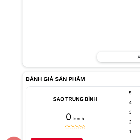
X
ĐÁNH GIÁ SẢN PHẨM
5
SAO TRUNG BÌNH
4
3
0
trên 5
2
1
0
5
0
out