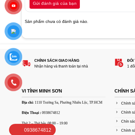
Gửi đánh giá của bạn
of
based
on
customer
Sản phẩm chưa có đánh giá nào.
ratings
Hãy là người đánh giá đầu tiên cho sản p
1
2
3
4
5
CHÍNH SÁCH GIAO HÀNG
ĐỔI
Đánh giá của bạn
Nhận hàng và thanh toán tại nhà
1 đổ
VI TÍNH MINH SƠN
CHÍNH S
Địa chỉ:
1110 Trường Sa, Phường Nhiêu Lộc, TP.HCM
Chính s
Chính s
Điện Thoại :
0938674812
Thêm ảnh đánh giá
Chín sác
Thứ 2 – Thứ bảy, 08:00 – 19:00
0938674812
Chính sá