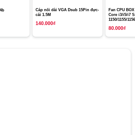
Cáp nối dài VGA Dsub 15Pin đực-
Fan CPU BOX 
94b
cái 1.5M
Core i3/i5/i7 
1150/1155/1156
140.000
₫
80.000
₫