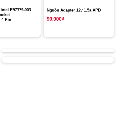
Intel E97379-003
Nguồn Adapter 12v 1.5a APD
Socket
90.000
₫
 4-Pin