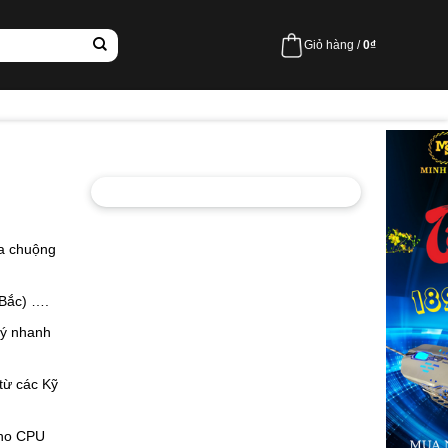
Giỏ hàng /
0
₫
ưa chuộng
 Bắc) ….
lý nhanh
từ các Kỹ
cho CPU