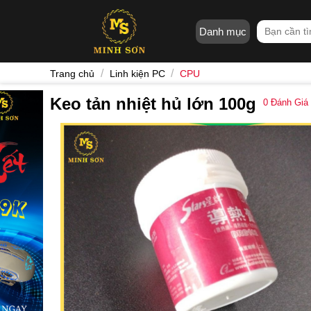
Skip
to
Tìm
Danh mục
content
kiếm:
/
/
Trang chủ
Linh kiện PC
CPU
Keo tản nhiệt hủ lớn 100g
0
Đánh Giá