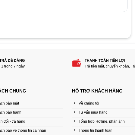
hẩm “Keo tản nhiệt hủ lớn 100g”
 TRẢ DỄ DÀNG
THANH TOÁN TIỆN LỢI
i 1 trong 7 ngày
Trả tiền mặt, chuyển khoản, T
ÁCH CHUNG
HỖ TRỢ KHÁCH HÀNG
ách bảo mật
Về chúng tôi
ách bảo hành
Tư vấn mua hàng
h đổi - trả hàng
Tổng hợp Hotline, phản ánh
ch bảo vệ thông tin cá nhân
Thông tin thanh toán