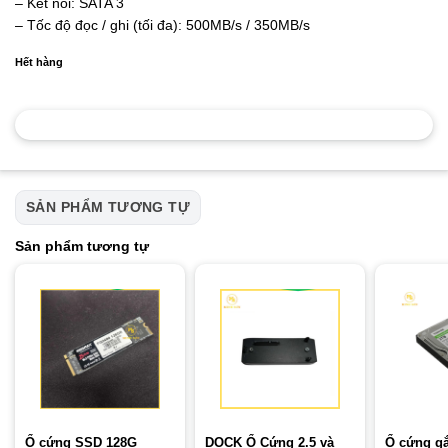
– Kết nối: SATA 3
– Tốc độ đọc / ghi (tối đa): 500MB/s / 350MB/s
Hết hàng
SẢN PHẨM TƯƠNG TỰ
Sản phẩm tương tự
Ổ cứng SSD 128G
DOCK Ổ Cứng 2.5 và
Ổ cứng gắ