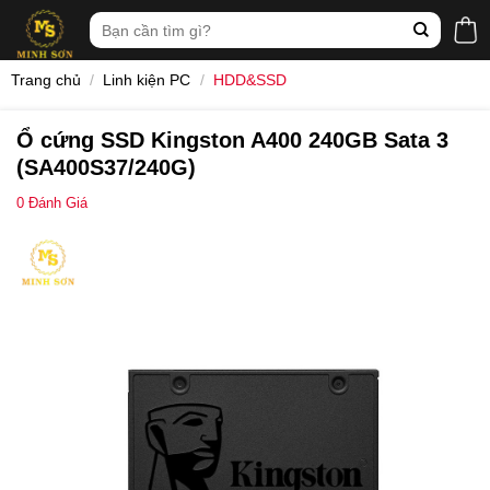
Skip
Tìm
to
kiếm:
content
Trang chủ
/
Linh kiện PC
/
HDD&SSD
Ổ cứng SSD Kingston A400 240GB Sata 3
(SA400S37/240G)
0
Đánh Giá