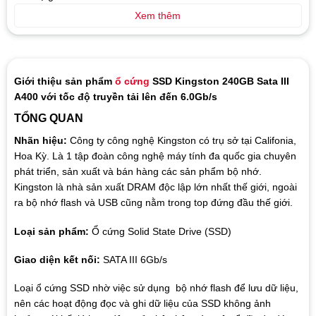
Xem thêm
Giới thiệu sản phẩm
ổ cứng
SSD Kingston 240GB Sata III
A400 với tốc độ truyền tải lên đến 6.0Gb/s
TỔNG QUAN
Nhãn hiệu:
Công ty công nghệ Kingston có trụ sở tại Califonia,
Hoa Kỳ. Là 1 tập đoàn công nghệ máy tính đa quốc gia chuyên
phát triển, sản xuất và bán hàng các sản phẩm bộ nhớ.
Kingston là nhà sản xuất DRAM độc lập lớn nhất thế giới, ngoài
ra bộ nhớ flash và USB cũng nằm trong top đứng đầu thế giới.
Loại sản phẩm:
Ổ cứng Solid State Drive (SSD)
Giao diện kết nối:
SATA III 6Gb/s
Loại ổ cứng SSD nhờ việc sử dụng bộ nhớ flash để lưu dữ liệu,
nên các hoạt động đọc và ghi dữ liệu của SSD không ảnh