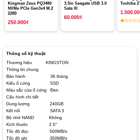
Kingmax Zeus PQ3480
3.5in Seagate USB 3.0
Toshiba 
NVMe PCIe Gen3x4 M.2
Sata III
1.500.0
2280
60.000
₫
250.000
₫
1
out
of
5
Thông số kỹ thuật
Thương hiệu KINGSTON
Thông tin chung
Bảo hành 36 tháng
Kiểu ổ cứng SSD
Màu sắc của ổ cứng Đen
Cấu hình chi tiết
Dung lượng 240GB
Kết nối SATA 3
Bộ nhớ NAND Không
Kích thước 2.5″
Tốc độ đọc 500MB/s
Tốc độ ghi 350MB/s