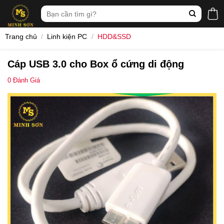
Skip
Tìm
to
kiếm:
content
Trang chủ
/
Linh kiện PC
/
HDD&SSD
Cáp USB 3.0 cho Box ổ cứng di động
0
Đánh Giá