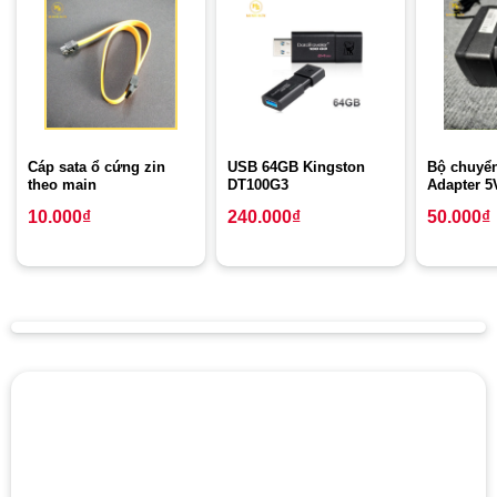
Cáp sata ổ cứng zin
USB 64GB Kingston
Bộ chuyể
theo main
DT100G3
Adapter 5
10.000
₫
240.000
₫
50.000
₫