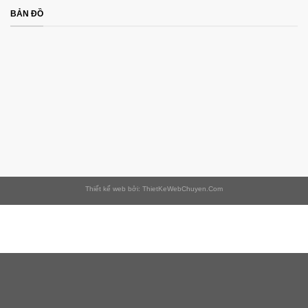
BẢN ĐỒ
Thiết kế web bởi: ThietKeWebChuyen.Com