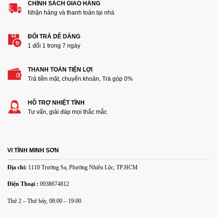
CHÍNH SÁCH GIAO HÀNG
Nhận hàng và thanh toán tại nhà
ĐỔI TRẢ DỄ DÀNG
1 đổi 1 trong 7 ngày
THANH TOÁN TIỆN LỢI
Thêm ảnh đánh giá
Trả tiền mặt, chuyển khoản, Trà góp 0%
HỖ TRỢ NHIỆT TÌNH
Các định dạng ảnh được chấp nhận: jpg,png.
Tư vấn, giải đáp mọi thắc mắc
Name
*
VI TÍNH MINH SƠN
Email
*
Địa chỉ:
1110 Trường Sa, Phường Nhiêu Lộc, TP.HCM
Điện Thoại :
0938674812
Lưu tên của tôi, email, và trang web trong trình duyệt này
Thứ 2 – Thứ bảy, 08:00 – 19:00
cho lần bình luận kế tiếp của tôi.