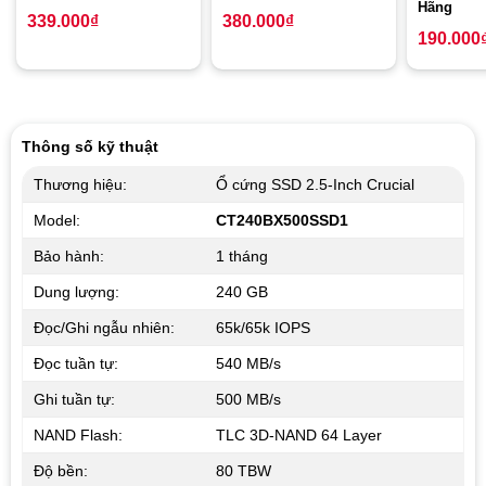
Hãng
339.000
₫
380.000
₫
190.000
Thông số kỹ thuật
Thương hiệu:
Ổ cứng SSD 2.5-Inch Crucial
Model:
CT240BX500SSD1
Bảo hành:
1 tháng
Dung lượng:
240 GB
Đọc/Ghi ngẫu nhiên:
65k/65k IOPS
Đọc tuần tự:
540 MB/s
Ghi tuần tự:
500 MB/s
NAND Flash:
TLC 3D-NAND 64 Layer
Độ bền:
80 TBW