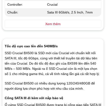
Controller:
Crucial
Chuẩn:
Sata III 6Gbit/s, 2.5 Inch, 7mm
Xem thêm
Tốc độ cực cao lên đến 540MB/s
SSD Crucial BX500 là SSD mới của Crucial với chuẩn kết nối
SATA III, tốc độ 6Gbps, cùng với thiết kế truyền tải dữ liệu tiên
tến của Crucial. Do đó tốc độ đọc ghi của BX599 lên đến 540
MB/s – 500 MB/s. Ngoài ra ổ SSD Crucial còn là một lựa chọn
số 1 cho những game thủ, cả về tính năng lẫn giá cả rất hợp lý.
SSD Crucial BX500 có nhiều dung lượng 120/240/480GB để
người dùng lựa chọn phù hợp với nhu cầu của mình.
Cổng SATA III đi kèm với nắp bảo vệ
Ổ cứng SSD Crucial BX500 được trang bị cổng giao tiếp SATA III