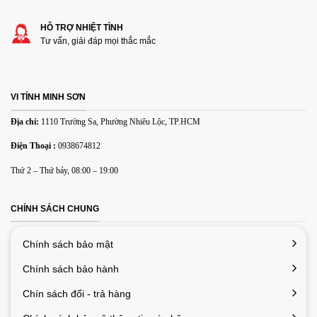
HỖ TRỢ NHIỆT TÌNH
Các định dạng ảnh được chấp nhận: jpg,png.
Tư vấn, giải đáp mọi thắc mắc
Name
*
VI TÍNH MINH SƠN
Email
*
Địa chỉ:
1110 Trường Sa, Phường Nhiêu Lộc, TP.HCM
Điện Thoại :
0938674812
Lưu tên của tôi, email, và trang web trong trình duyệt này
Thứ 2 – Thứ bảy, 08:00 – 19:00
cho lần bình luận kế tiếp của tôi.
CHÍNH SÁCH CHUNG
Chính sách bảo mật
Chính sách bảo hành
Chín sách đổi - trả hàng