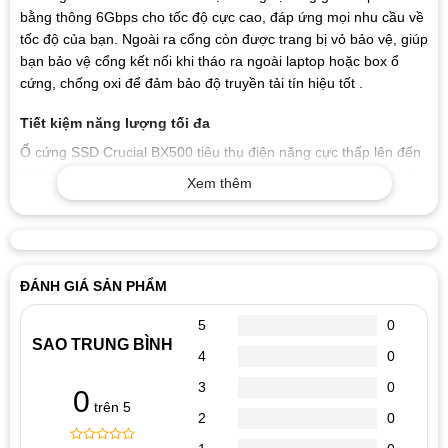
bằng thông 6Gbps cho tốc độ cực cao, đáp ứng mọi nhu cầu về
tốc độ của bạn. Ngoài ra cổng còn được trang bị vỏ bảo vệ, giúp
bạn bảo vệ cổng kết nối khi tháo ra ngoài laptop hoặc box ổ
cứng, chống oxi để đảm bảo độ truyền tải tín hiệu tốt .
Tiết kiệm năng lượng tối đa
Ổ cứng SSD Crucial BX500 tiêu thụ điện năng cực thấp lên đến
95% so với ổ cứng HDD, giúp kéo dài thời gian sử dụng pin của
Xem thêm
laptop.
Được trang bị các công nghệ tiên tiến
Micron Technology, Inc là một công ty toàn cầu của Mỹ có trụ sở
ĐÁNH GIÁ SẢN PHẨM
tại Boise, Idaho, sản xuất nhiều loại thiết bị bán dẫn, bao gồm
cả bộ nhớ RAM, bộ nhớ Flash, và ổ đĩa SSD. Sản phẩm tiêu
5
0
dùng của Micron được bán trên thị trường dưới nhãn hiệu
SAO TRUNG BÌNH
Crucial Technology. Micron hợp tác cùng Intel tạo ra công nghệ
4
0
IM Flash dùng trong sản xuất bộ nhớ NAND Flash. Micron
3
0
0
Technology cũng được xếp hạng trong Top 5 các công ty sản
trên 5
2
0
xuất bán dẫn lớn trên thế giới