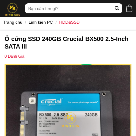
Skip
Tìm
to
kiếm:
content
Trang chủ
/
Linh kiện PC
/
HDD&SSD
Ổ cứng SSD 240GB Crucial BX500 2.5-Inch
SATA III
0
Đánh Giá