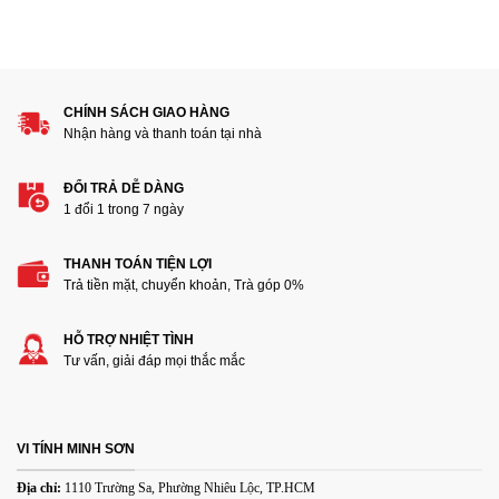
1
2
3
4
5
Đánh giá của bạn
CHÍNH SÁCH GIAO HÀNG
Nhận hàng và thanh toán tại nhà
ĐỔI TRẢ DỄ DÀNG
1 đổi 1 trong 7 ngày
THANH TOÁN TIỆN LỢI
Thêm ảnh đánh giá
Trả tiền mặt, chuyển khoản, Trà góp 0%
HỖ TRỢ NHIỆT TÌNH
Các định dạng ảnh được chấp nhận: jpg,png.
Tư vấn, giải đáp mọi thắc mắc
Name
*
VI TÍNH MINH SƠN
Email
*
Địa chỉ:
1110 Trường Sa, Phường Nhiêu Lộc, TP.HCM