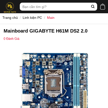
Skip
Tìm
to
kiếm:
content
Trang chủ
/
Linh kiện PC
/
Main
Mainboard GIGABYTE H61M DS2 2.0
0
Đánh Giá