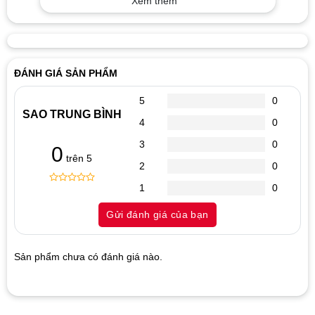
Xem thêm
ĐÁNH GIÁ SẢN PHẨM
5
0
SAO TRUNG BÌNH
4
0
3
0
0
trên 5
2
0
1
0
0
5
0
out
Gửi đánh giá của bạn
of
based
on
customer
Sản phẩm chưa có đánh giá nào.
ratings
Hãy là người đánh giá đầu tiên cho sản phẩm “Mainboard
GIGABYTE H61M DS2 2.0”