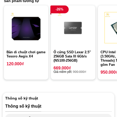
Sản phẩm tương tự
-26%
Bàn di chuột chơi game
Ổ cứng SSD Lexar 2.5″
CPU Intel 
Tesoro Aegis X4
256GB Sata III 6Gb/s
(3.50GHz,
(NS100-256GB)
Threads) 
120.000
₫
gồm Fan
669.000
₫
Giá niêm yết:
900.000
₫
950.000
Thông số kỹ thuật
Thông số kỹ thuật