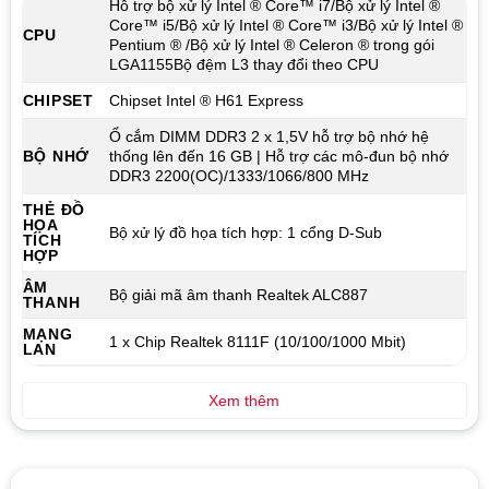
Hỗ trợ bộ xử lý Intel ® Core™ i7/Bộ xử lý Intel ®
Core™ i5/Bộ xử lý Intel ® Core™ i3/Bộ xử lý Intel ®
CPU
Pentium ® /Bộ xử lý Intel ® Celeron ® trong gói
LGA1155Bộ đệm L3 thay đổi theo CPU
CHIPSET
Chipset Intel ® H61 Express
Ổ cắm DIMM DDR3 2 x 1,5V hỗ trợ bộ nhớ hệ
BỘ NHỚ
thống lên đến 16 GB | Hỗ trợ các mô-đun bộ nhớ
DDR3 2200(OC)/1333/1066/800 MHz
THẺ ĐỒ
HỌA
Bộ xử lý đồ họa tích hợp: 1 cổng D-Sub
TÍCH
HỢP
ÂM
Bộ giải mã âm thanh Realtek ALC887
THANH
MẠNG
1 x Chip Realtek 8111F (10/100/1000 Mbit)
LAN
Xem thêm