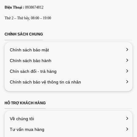
Điện Thoại :
0938674812
Lưu tên của tôi, email, và trang web trong trình duyệt này
Thứ 2 – Thứ bảy, 08:00 – 19:00
cho lần bình luận kế tiếp của tôi.
CHÍNH SÁCH CHUNG
Chính sách bảo mật
Chính sách bảo hành
Chín sách đổi - trả hàng
Chính sách bảo vệ thông tin cá nhân
HỖ TRỢ KHÁCH HÀNG
Về chúng tôi
Tư vấn mua hàng