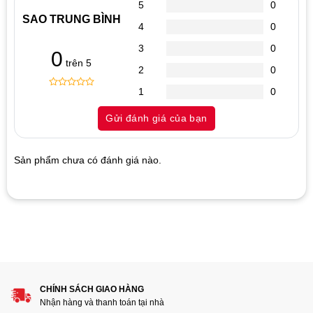
5
0
SAO TRUNG BÌNH
4
0
3
0
0
trên 5
2
0
1
0
0
5
0
out
Gửi đánh giá của bạn
of
based
on
customer
Sản phẩm chưa có đánh giá nào.
ratings
Hãy là người đánh giá đầu tiên cho sản phẩm “FAN ĐƠN
LED VIỀN KÉP (2 MẶT) MIX 5 MÀU”
1
2
3
4
5
Đánh giá của bạn
CHÍNH SÁCH GIAO HÀNG
Nhận hàng và thanh toán tại nhà