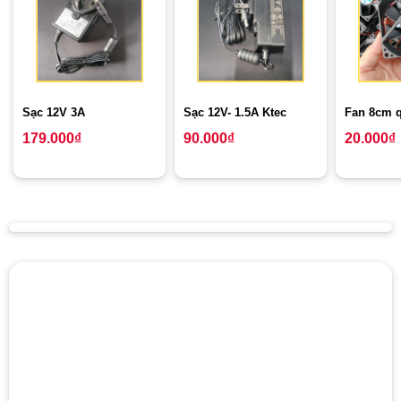
Sạc 12V 3A
Sạc 12V- 1.5A Ktec
Fan 8cm q
179.000
₫
90.000
₫
20.000
₫