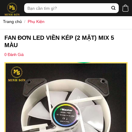
Skip
Tìm
to
kiếm:
content
Trang chủ
/
Phụ Kiện
FAN ĐƠN LED VIỀN KÉP (2 MẶT) MIX 5
MÀU
0
Đánh Giá