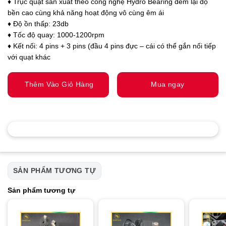
♦ Trục quạt sản xuất theo công nghệ Hydro Bearing đem lại độ
bền cao cùng khả năng hoạt động vô cùng êm ái
♦ Độ ồn thấp: 23db
♦ Tốc độ quay: 1000-1200rpm
♦ Kết nối: 4 pins + 3 pins (đầu 4 pins đực – cái có thể gắn nối tiếp
với quạt khác
Thêm Vào Giỏ Hàng
Mua ngay
SẢN PHẨM TƯƠNG TỰ
Sản phẩm tương tự