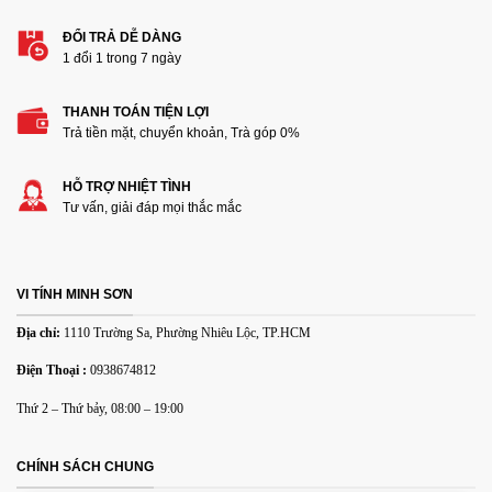
ĐỔI TRẢ DỄ DÀNG
1 đổi 1 trong 7 ngày
THANH TOÁN TIỆN LỢI
Thêm ảnh đánh giá
Trả tiền mặt, chuyển khoản, Trà góp 0%
HỖ TRỢ NHIỆT TÌNH
Các định dạng ảnh được chấp nhận: jpg,png.
Tư vấn, giải đáp mọi thắc mắc
Name
*
VI TÍNH MINH SƠN
Email
*
Địa chỉ:
1110 Trường Sa, Phường Nhiêu Lộc, TP.HCM
Điện Thoại :
0938674812
Lưu tên của tôi, email, và trang web trong trình duyệt này
Thứ 2 – Thứ bảy, 08:00 – 19:00
cho lần bình luận kế tiếp của tôi.
CHÍNH SÁCH CHUNG