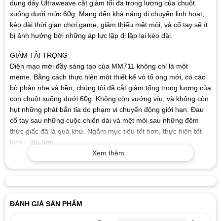
dụng dây Ultraweave cắt giảm tối đa trọng lượng của chuột
xuống dưới mức 60g. Mang đến khả năng di chuyển linh hoạt,
kéo dài thời gian chơi game, giảm thiểu mệt mỏi, và cổ tay sẽ ít
bị ảnh hưởng bởi những áp lực lặp đi lặp lại kéo dài.
GIẢM TẢI TRỌNG
Diện mạo mới đầy sáng tạo của MM711 không chỉ là một
meme. Bằng cách thực hiện một thiết kế vỏ tổ ong mới, có các
bộ phận nhẹ và bền, chúng tôi đã cắt giảm tổng trọng lượng của
con chuột xuống dưới 60g. Không còn vướng víu, và không còn
hụt những phát bắn tỉa do phạm vi chuyển động giới hạn. Đau
cổ tay sau những cuộc chiến dài và mệt mỏi sau những đêm
thức giấc đã là quá khứ. Ngắm mục tiêu tốt hơn, thực hiện tốt
hơn – lâu hơn.
Xem thêm
GIẢI PHÓNG CHÚ CHUỘT CỦA BẠN
Chúng tôi đã trang bị cho MM711 một cáp Ultraweave cable
mới. Được cấu thành từ vật liệu bền nhưng linh hoạt. Bạn cũng
có thể đổ những bungies giữ dây chuột vào thùng rác của bạn
ĐÁNH GIÁ SẢN PHẨM
ngay bây giờ.