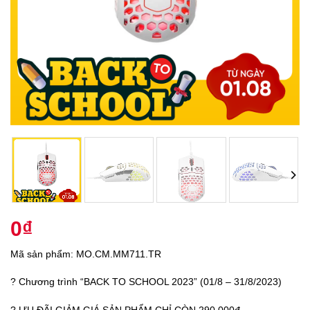
0
₫
Mã sản phẩm: MO.CM.MM711.TR
? Chương trình “BACK TO SCHOOL 2023” (01/8 – 31/8/2023)
? ƯU ĐÃI GIẢM GIÁ SẢN PHẨM CHỈ CÒN 290.000đ