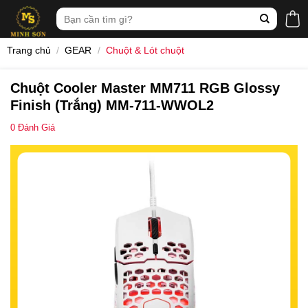
Skip
Tìm
to
kiếm:
content
Trang chủ
/
GEAR
/
Chuột & Lót chuột
Chuột Cooler Master MM711 RGB Glossy
Finish (Trắng) MM-711-WWOL2
0
Đánh Giá