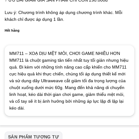
Lưu ý: Chương trình không áp dụng chương trình khác. Mỗi
khách chỉ được áp dụng 1 lần.
Hết hàng
MM711 – XOẠ DỊU MỆT MỎI, CHƠI GAME NHIỀU HƠN
MM711 là chuột gaming tân tiến nhất tuy tối giản nhưng hiệu
quả. Đi kèm với những tính năng cao cấp khiến cho MM711
cực hiệu quả khi thực chiến, chúng tối áp dụng thiết kế mới
và sử dụng dây Ultraweave cắt giảm tối đa trọng lượng của
chuột xuống dưới mức 60g. Mang đến khả năng di chuyển
linh hoạt, kéo dài thời gian chơi game, giảm thiểu mệt mỏi,
và cổ tay sẽ ít bị ảnh hưởng bởi những áp lực lặp đi lặp lại
kéo dài.
SẢN PHẨM TƯƠNG TỰ