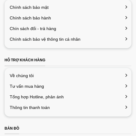
đang tự hỏi, chúng là vật liệu thuần khiết, được phân loại ở mức
Chính sách bảo mật
hơn 95% PTFE để tăng khả năng vận động của bạn.
Chính sách bảo hành
ĐIỂM NHẤN HIỆU ỨNG RGB SÀNH ĐIỆU
Chín sách đổi - trả hàng
MM711 đi kèm với dàn đèn LED RGB nằm trong con lăn và logo
đem đến khả năng cá nhân hoá dành cho bạn. Không chỉ mang
Chính sách bảo vệ thông tin cá nhân
tính trang trí, dàn đèn LED này còn là đèn báo hiệu chỉ số DPI
đang thiết lập của chuột.
HỖ TRỢ KHÁCH HÀNG
Về chúng tôi
Tư vấn mua hàng
Tổng hợp Hotline, phản ánh
Thông tin thanh toán
BẢN ĐỒ