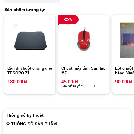
Sản phẩm tương tự
-25%
Bàn di chuột chơi game
Chuột máy tính Sumtax
Lót chuột
TESORO Z1
M7
hãng 30×
180.000
₫
45.000
₫
90.000
₫
Giá niêm yết:
60.000
₫
Thông số kỹ thuật
⚙ THÔNG SỐ SẢN PHẨM