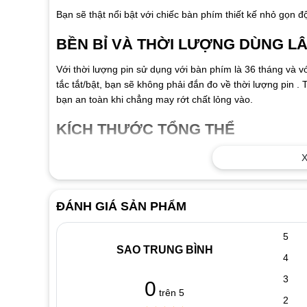
Bạn sẽ thật nổi bật với chiếc bàn phím thiết kế nhỏ gọn
BỀN BỈ VÀ THỜI LƯỢNG DÙNG LÂ
Với thời lượng pin sử dụng với bàn phím là 36 tháng và 
tắc tắt/bật, bạn sẽ không phải đắn đo về thời lượng pin . 
bạn an toàn khi chẳng may rớt chất lỏng vào.
KÍCH THƯỚC TỔNG THỂ
Bàn phím:
X
Chiều rộng x chiều dài x chiều cao: 139 mm x 288 
ĐÁNH GIÁ SẢN PHẨM
Trọng lượng : 312 g
5
Chuột:
SAO TRUNG BÌNH
4
Chiều rộng x Chiều dài x Chiều cao: 60 mm x 100 mm
3
0
Trọng lượng: 53 gr
trên 5
2