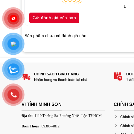
1
0
5
0
out
Gửi đánh giá của bạn
of
based
on
customer
Sản phẩm chưa có đánh giá nào.
ratings
Hãy là người đánh giá đầu tiên cho sản
1
2
3
4
5
CHÍNH SÁCH GIAO HÀNG
ĐỔI
Đánh giá của bạn
Nhận hàng và thanh toán tại nhà
1 đổ
VI TÍNH MINH SƠN
CHÍNH S
Địa chỉ:
1110 Trường Sa, Phường Nhiêu Lộc, TP.HCM
Chính s
Chính s
Điện Thoại :
0938674812
Thêm ảnh đánh giá