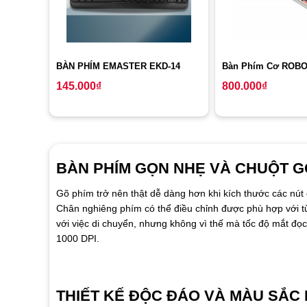
BÀN PHÍM EMASTER EKD-14
Bàn Phím Cơ ROB
145.000
₫
800.000
₫
BÀN PHÍM GỌN NHẸ VÀ CHUỘT 
Gõ phím trở nên thật dễ dàng hơn khi kích thước các nút
Chân nghiêng phím có thể điều chỉnh được phù hợp với t
với việc di chuyển, nhưng không vì thế mà tốc độ mắt đọ
1000 DPI.
THIẾT KẾ ĐỘC ĐÁO VÀ MÀU SẮC