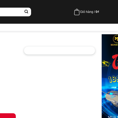
Giỏ hàng /
0
₫