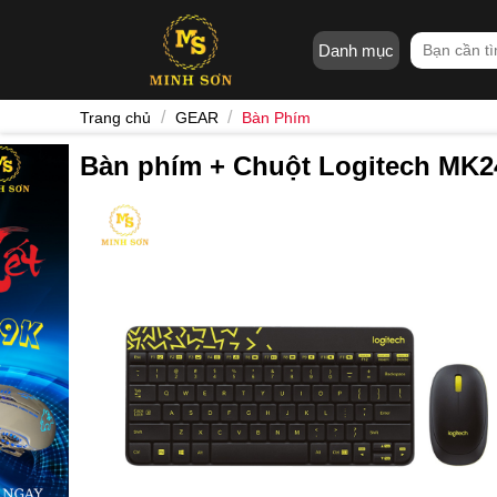
Skip
to
Tìm
Danh mục
content
kiếm:
/
/
Trang chủ
GEAR
Bàn Phím
Bàn phím + Chuột Logitech MK