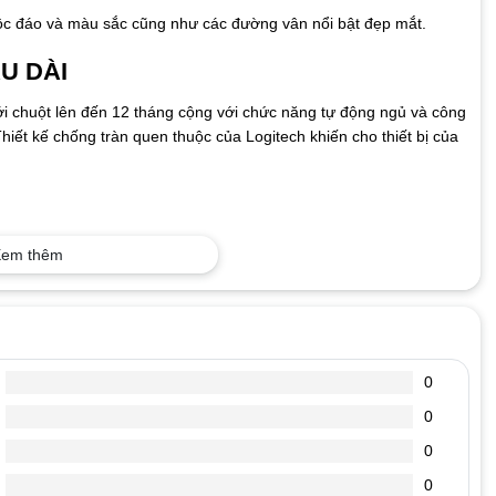
 độc đáo và màu sắc cũng như các đường vân nổi bật đẹp mắt.
U DÀI
với chuột lên đến 12 tháng cộng với chức năng tự động ngủ và công
Thiết kế chống tràn quen thuộc của Logitech khiến cho thiết bị của
em thêm
mm x 21 mm
0
0
 x 32 mm
0
0