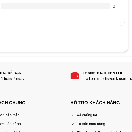
0
 phẩm “Bàn phím + Chuột Logitech MK240 NANO”
 TRẢ DỄ DÀNG
THANH TOÁN TIỆN LỢI
i 1 trong 7 ngày
Trả tiền mặt, chuyển khoản, T
ÁCH CHUNG
HỖ TRỢ KHÁCH HÀNG
ách bảo mật
Về chúng tôi
ách bảo hành
Tư vấn mua hàng