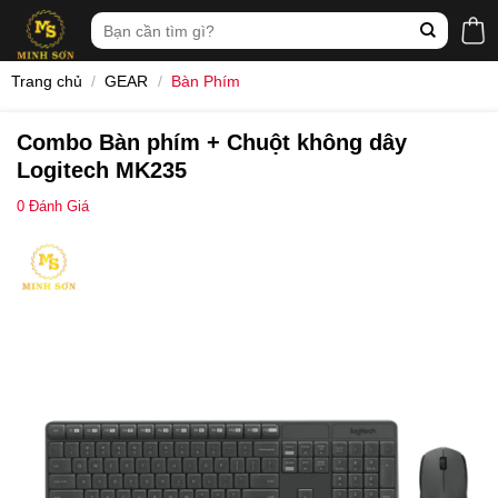
Skip
Tìm
to
kiếm:
content
Trang chủ
/
GEAR
/
Bàn Phím
Combo Bàn phím + Chuột không dây
Logitech MK235
0
Đánh Giá