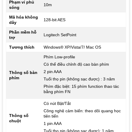
Phạm vi phủ
10m
sóng
Mã hóa không
128-bit AES
dây
Phần mềm hỗ
Logitech SetPoint
trợ
Tương thích
Windows® XP/Vista/7/ Mac OS
Phím Low-profile
Có thể điều chỉnh độ cao bàn phím
2 pin AAA
Thông số bàn
phím
Tuổi thọ pin (không sạc được) : 3 năm
Phím đặc biệt: 15 phím function thao tác
bằng phím FN
Có nút Bật/Tắt
Công nghệ cảm biến: theo dõi quang học
Thông số
tiên tiến
chuột
1 pin AAA
Tuổi thọ pin (không sạc được): 1 năm