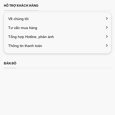
bằng phím FN
HỖ TRỢ KHÁCH HÀNG
Có nút Bật/Tắt
Công nghệ cảm biến: theo dõi quang học
Về chúng tôi
Thông số
tiên tiến
chuột
Tư vấn mua hàng
1 pin AAA
Tuổi thọ pin (không sạc được): 1 năm
Tổng hợp Hotline, phản ánh
Thông tin thanh toán
BẢN ĐỒ