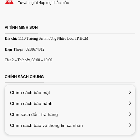
Các định dạng ảnh được chấp nhận: jpg,png.
Tư vấn, giải đáp mọi thắc mắc
Hãng sản xuất
Logitech
Name
*
Model
MK235
Kết nối
USB không dây
VI TÍNH MINH SƠN
Email
*
Bộ thu tín hiệu
USB Nano 2.4 GHz
Địa chỉ:
1110 Trường Sa, Phường Nhiêu Lộc, TP.HCM
Phạm vi phủ
Điện Thoại :
0938674812
10m
sóng
Lưu tên của tôi, email, và trang web trong trình duyệt này
Thứ 2 – Thứ bảy, 08:00 – 19:00
cho lần bình luận kế tiếp của tôi.
Mã hóa không
128-bit AES
dây
CHÍNH SÁCH CHUNG
Phần mềm hỗ
Logitech SetPoint
trợ
Chính sách bảo mật
Tương thích
Windows® XP/Vista/7/ Mac OS
Chính sách bảo hành
Phím Low-profile
Có thể điều chỉnh độ cao bàn phím
Chín sách đổi - trả hàng
2 pin AAA
Thông số bàn
Chính sách bảo vệ thông tin cá nhân
phím
Tuổi thọ pin (không sạc được) : 3 năm
Phím đặc biệt: 15 phím function thao tác