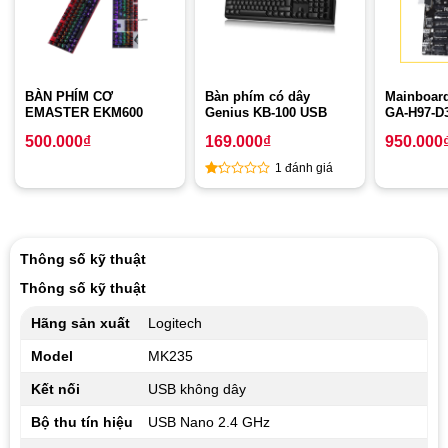
BÀN PHÍM CƠ
Bàn phím có dây
Mainboard
EMASTER EKM600
Genius KB-100 USB
GA-H97-D
500.000
₫
169.000
₫
950.000
1 đánh giá
1
out
of
5
Thông số kỹ thuật
Thông số kỹ thuật
Hãng sản xuất
Logitech
Model
MK235
Kết nối
USB không dây
Bộ thu tín hiệu
USB Nano 2.4 GHz