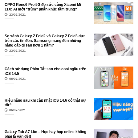
OPPO Reno6 Pro 5G đọ sức cùng Xiaomi Mi
11X: Ai mới “trùm” phân khúc tầm trung?
23/07/2021
So sánh Galaxy Z Fold2 và Galaxy Z Fold3 dựa
trên các tin đồn: Samsung mang đến những
nâng cấp gì sau hơn 1 năm?
23/07/2021
Cách sử dụng Phím Tắt sao cho cool ngầu trên
iOS 14.5
06/07/2021
Hiệu năng sau khi cập nhật iOS 14.6 có thật sự
tốt?
06/07/2021
Galaxy Tab A7 Lite – Học hay họp online không
phải là vấn đề!!