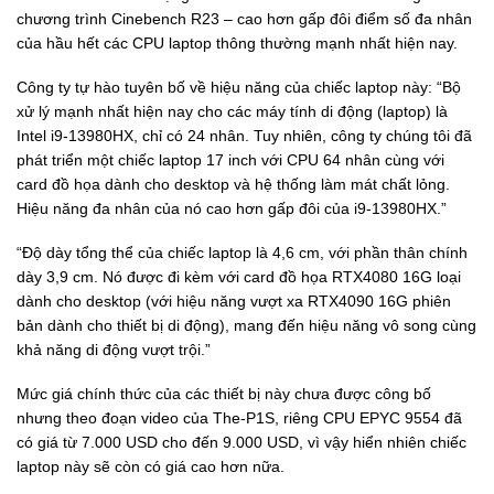
chương trình Cinebench R23 – cao hơn gấp đôi điểm số đa nhân
của hầu hết các CPU laptop thông thường mạnh nhất hiện nay.
Công ty tự hào tuyên bố về hiệu năng của chiếc laptop này: “Bộ
xử lý mạnh nhất hiện nay cho các máy tính di động (laptop) là
Intel i9-13980HX, chỉ có 24 nhân. Tuy nhiên, công ty chúng tôi đã
phát triển một chiếc laptop 17 inch với CPU 64 nhân cùng với
card đồ họa dành cho desktop và hệ thống làm mát chất lỏng.
Hiệu năng đa nhân của nó cao hơn gấp đôi của i9-13980HX.”
“Độ dày tổng thể của chiếc laptop là 4,6 cm, với phần thân chính
dày 3,9 cm. Nó được đi kèm với card đồ họa RTX4080 16G loại
dành cho desktop (với hiệu năng vượt xa RTX4090 16G phiên
bản dành cho thiết bị di động), mang đến hiệu năng vô song cùng
khả năng di động vượt trội.”
Mức giá chính thức của các thiết bị này chưa được công bố
nhưng theo đoạn video của The-P1S, riêng CPU EPYC 9554 đã
có giá từ 7.000 USD cho đến 9.000 USD, vì vậy hiển nhiên chiếc
laptop này sẽ còn có giá cao hơn nữa.