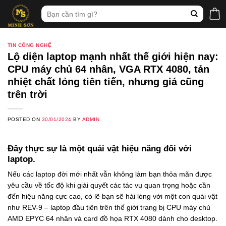
Skip
Tìm
to
kiếm:
content
TIN CÔNG NGHỆ
Lộ diện laptop mạnh nhất thế giới hiện nay:
CPU máy chủ 64 nhân, VGA RTX 4080, tản
nhiệt chất lỏng tiên tiến, nhưng giá cũng
trên trời
POSTED ON
30/01/2024
BY
ADMIN
Đây thực sự là một quái vật hiệu năng đối với
laptop.
Nếu các laptop đời mới nhất vẫn không làm bạn thỏa mãn được
yêu cầu về tốc độ khi giải quyết các tác vụ quan trọng hoặc cần
đến hiệu năng cực cao, có lẽ bạn sẽ hài lòng với một con quái vật
như REV-9 – laptop đầu tiên trên thế giới trang bị CPU máy chủ
AMD EPYC 64 nhân và card đồ họa RTX 4080 dành cho desktop.