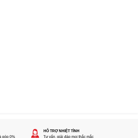
HỖ TRỢ NHIỆT TÌNH
rà góp 0%
Tư vấn, giải đáp mọi thắc mắc