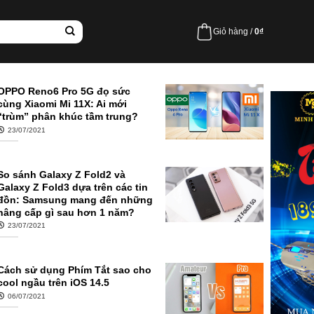
Giỏ hàng /
0
₫
OPPO Reno6 Pro 5G đọ sức
cùng Xiaomi Mi 11X: Ai mới
“trùm” phân khúc tầm trung?
23/07/2021
So sánh Galaxy Z Fold2 và
Galaxy Z Fold3 dựa trên các tin
đồn: Samsung mang đến những
nâng cấp gì sau hơn 1 năm?
23/07/2021
Cách sử dụng Phím Tắt sao cho
cool ngầu trên iOS 14.5
06/07/2021