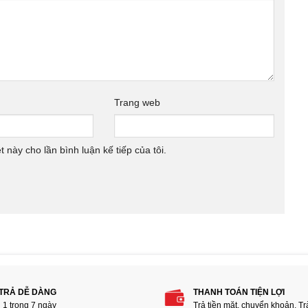
Trang web
t này cho lần bình luận kế tiếp của tôi.
 TRẢ DỄ DÀNG
THANH TOÁN TIỆN LỢI
i 1 trong 7 ngày
Trả tiền mặt, chuyển khoản, T