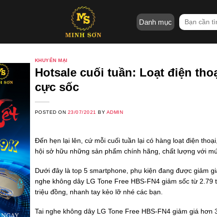
Skip
to
Tìm
Danh mục
content
kiếm:
KHUYẾN MẠI
Hotsale cuối tuần: Loạt điện th
cực sốc
POSTED ON
23/07/2021
BY
ADMIN
Đến hẹn lại lên, cứ mỗi cuối tuần lại có hàng loạt điện th
hội sở hữu những sản phẩm chính hãng, chất lượng với mứ
Dưới đây là top 5 smartphone, phụ kiện đang được giảm giá
nghe không dây LG Tone Free HBS-FN4 giảm sốc từ 2.79 t
triệu đồng, nhanh tay kẻo lỡ nhé các bạn.
Tai nghe không dây LG Tone Free HBS-FN4 giảm giá hơn 3