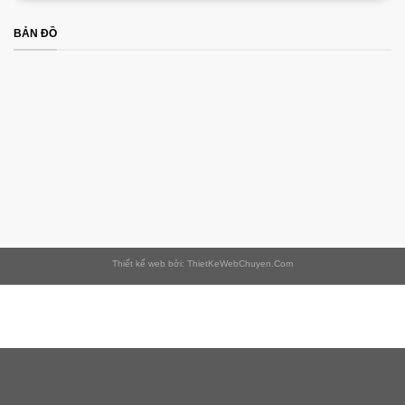
BẢN ĐỒ
Thiết kế web bởi: ThietKeWebChuyen.Com