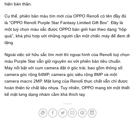
hiện bản thân.
Cụ thể, phiên bản màu tím mới của OPPO Reno6 có tên đầy đủ
là “OPPO Reno6 Purple Star Fantasy Limited Gift Box”. Đây là
một tuỳ chọn màu sắc được OPPO bán giới hạn theo dạng “hộp
quà”, khá phù hợp với những người cần một chiếc máy để đem đi
tặng.
Ngoài việc sở hữu sắc tím mới thì ngoại hình của Reno6 tuỳ chọn
màu Purple Star vẫn giữ nguyên so với phiên bản tiêu chuẩn.
Máy nổi bật với cụm camera đặt ở góc trái, bao gồm thông số:
camera góc rộng 64MP, camera góc siêu rộng 8MP và một
camera macro 2MP. Mặt lưng của Reno6 thực chất vẫn chỉ được
hoàn thiện từ chất liệu nhựa. Tuy nhiên, OPPO mang tới một thiết
kế mặt lưng dạng nhám cầm khá thích tay.