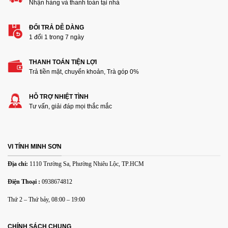
Nhận hàng và thanh toán tại nhà
ĐỔI TRẢ DỄ DÀNG
1 đổi 1 trong 7 ngày
THANH TOÁN TIỆN LỢI
Trả tiền mặt, chuyển khoản, Trà góp 0%
HỖ TRỢ NHIỆT TÌNH
Tư vấn, giải đáp mọi thắc mắc
VI TÍNH MINH SƠN
Địa chỉ:
1110 Trường Sa, Phường Nhiêu Lộc, TP.HCM
Điện Thoại :
0938674812
Thứ 2 – Thứ bảy, 08:00 – 19:00
CHÍNH SÁCH CHUNG