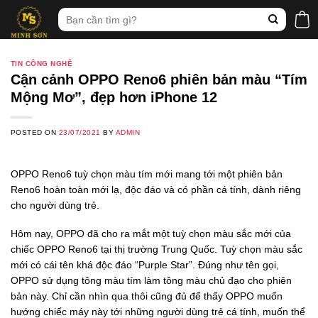
Skip
Tìm
to
kiếm:
content
TIN CÔNG NGHỆ
Cận cảnh OPPO Reno6 phiên bản màu “Tím
Mộng Mơ”, đẹp hơn iPhone 12
POSTED ON
23/07/2021
BY
ADMIN
OPPO Reno6 tuỳ chọn màu tím mới mang tới một phiên bản
Reno6 hoàn toàn mới lạ, độc đáo và có phần cá tính, dành riêng
cho người dùng trẻ.
Hôm nay, OPPO đã cho ra mắt một tuỳ chọn màu sắc mới của
chiếc OPPO Reno6 tại thị trường Trung Quốc. Tuỳ chọn màu sắc
mới có cái tên khá độc đáo “Purple Star”. Đúng như tên gọi,
OPPO sử dụng tông màu tím làm tông màu chủ đạo cho phiên
bản này. Chỉ cần nhìn qua thôi cũng đủ để thấy OPPO muốn
hướng chiếc máy này tới những người dùng trẻ cá tính, muốn thể